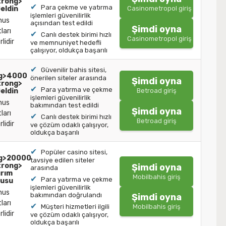
trong>
Para çekme ve yatırma
eldin
Casinometropol giriş
işlemleri güvenilirlik
nus
açısından test edildi
Şimdi oyna
ları
Canlı destek birimi hızlı
Casinometropol giriş
lidir
ve memnuniyet hedefli
çalışıyor, oldukça başarılı
Güvenilir bahis sitesi,
ng>4000
önerilen siteler arasında
Şimdi oyna
trong>
Para yatırma ve çekme
eldin
Betroad giriş
işlemleri güvenilirlik
nus
bakımından test edildi
Şimdi oyna
ları
Canlı destek birimi hızlı
Betroad giriş
lidir
ve çözüm odaklı çalışıyor,
oldukça başarılı
Popüler casino sitesi,
ng>20000
tavsiye edilen siteler
trong>
Şimdi oyna
arasında
ırım
Mobilbahis giriş
Para yatırma ve çekme
usu
işlemleri güvenilirlik
nus
bakımından doğrulandı
Şimdi oyna
ları
Müşteri hizmetleri ilgili
Mobilbahis giriş
lidir
ve çözüm odaklı çalışıyor,
oldukça başarılı