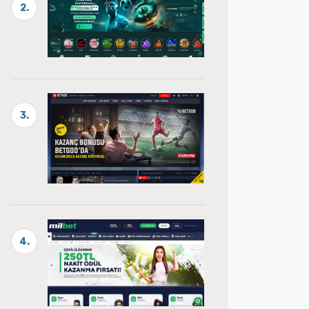
2.
3.
4.