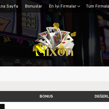
Ana Sayfa
Bonuslar
En İyi Firmalar
Tüm Firmal