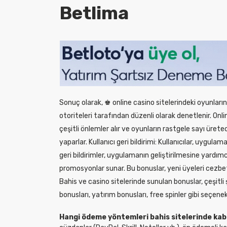
Betlima
Sonuç olarak, ♚ online casino sitelerindeki oyunların
otoriteleri tarafından düzenli olarak denetlenir. Onli
çeşitli önlemler alır ve oyunların rastgele sayı üre
yaparlar. Kullanıcı geri bildirimi: Kullanıcılar, uygulam
geri bildirimler, uygulamanın geliştirilmesine yardımcı 
promosyonlar sunar. Bu bonuslar, yeni üyeleri cez
Bahis ve casino sitelerinde sunulan bonuslar, çeşitli ş
bonusları, yatırım bonusları, free spinler gibi seçenekl
Hangi ödeme yöntemleri bahis sitelerinde kabu