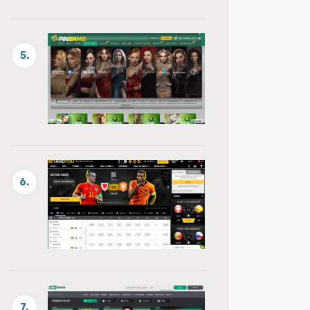
5.
6.
7.