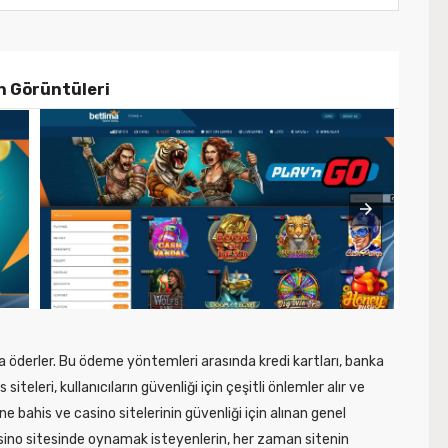
n Görüntüleri
larla öderler. Bu ödeme yöntemleri arasında kredi kartları, banka
iteleri, kullanıcıların güvenliği için çeşitli önlemler alır ve
ine bahis ve casino sitelerinin güvenliği için alınan genel
casino sitesinde oynamak isteyenlerin, her zaman sitenin