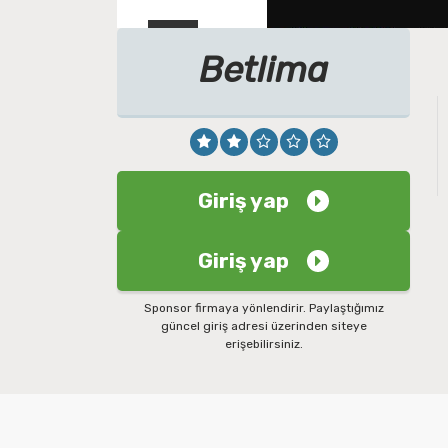
Betlima
Giriş yap
Giriş yap
Sponsor firmaya yönlendirir. Paylaştığımız
güncel giriş adresi üzerinden siteye
erişebilirsiniz.