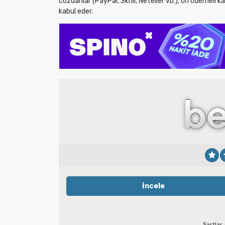
cüzdanlar (PayPal, Skrill, Neteller vb.), ön ödemeli 
kabul eder.
İncele
Şartlar 