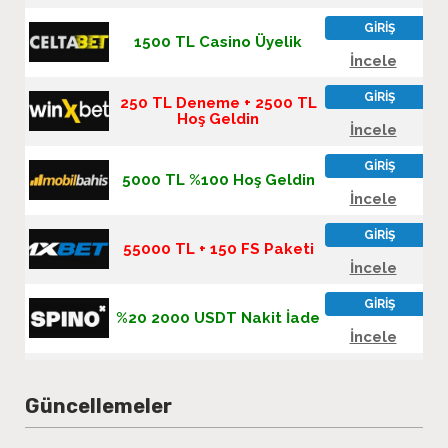
Güncellemeler