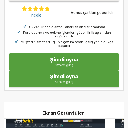
Bonus şartları geçerlidir
İncele
Güvenilir bahis sitesi, önerilen siteler arasında
Para yatırma ve çekme işlemleri güvenilirlik açısından
doğrulandı
Müşteri hizmetleri ilgili ve çözüm odaklı çalışıyor, oldukça
başarılı
Şimdi oyna
Stake giriş
Şimdi oyna
Stake giriş
Ekran Görüntüleri