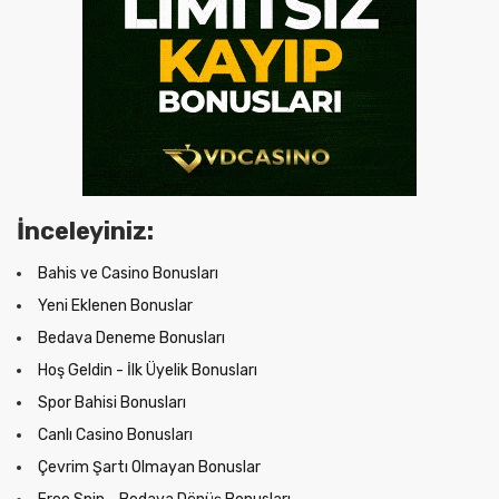
İnceleyiniz:
Bahis ve Casino Bonusları
Yeni Eklenen Bonuslar
Bedava Deneme Bonusları
Hoş Geldin - İlk Üyelik Bonusları
Spor Bahisi Bonusları
Canlı Casino Bonusları
Çevrim Şartı Olmayan Bonuslar