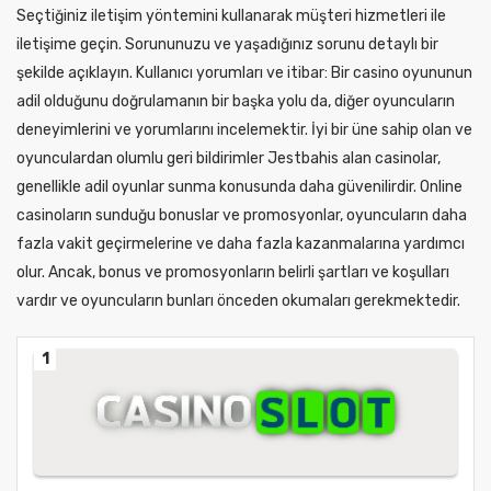
Seçtiğiniz iletişim yöntemini kullanarak müşteri hizmetleri ile
iletişime geçin. Sorununuzu ve yaşadığınız sorunu detaylı bir
şekilde açıklayın. Kullanıcı yorumları ve itibar: Bir casino oyununun
adil olduğunu doğrulamanın bir başka yolu da, diğer oyuncuların
deneyimlerini ve yorumlarını incelemektir. İyi bir üne sahip olan ve
oyunculardan olumlu geri bildirimler Jestbahis alan casinolar,
genellikle adil oyunlar sunma konusunda daha güvenilirdir. Online
casinoların sunduğu bonuslar ve promosyonlar, oyuncuların daha
fazla vakit geçirmelerine ve daha fazla kazanmalarına yardımcı
olur. Ancak, bonus ve promosyonların belirli şartları ve koşulları
vardır ve oyuncuların bunları önceden okumaları gerekmektedir.
1