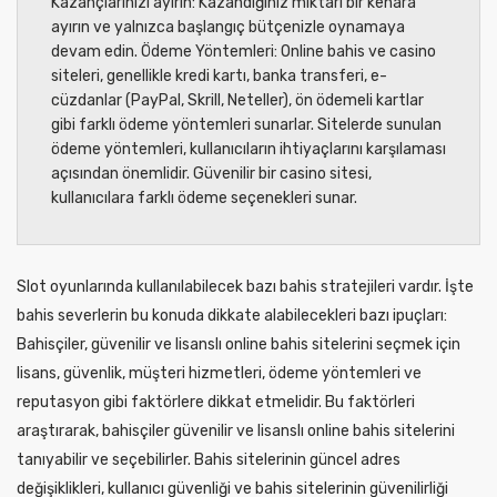
Kazançlarınızı ayırın: Kazandığınız miktarı bir kenara
ayırın ve yalnızca başlangıç bütçenizle oynamaya
devam edin. Ödeme Yöntemleri: Online bahis ve casino
siteleri, genellikle kredi kartı, banka transferi, e-
cüzdanlar (PayPal, Skrill, Neteller), ön ödemeli kartlar
gibi farklı ödeme yöntemleri sunarlar. Sitelerde sunulan
ödeme yöntemleri, kullanıcıların ihtiyaçlarını karşılaması
açısından önemlidir. Güvenilir bir casino sitesi,
kullanıcılara farklı ödeme seçenekleri sunar.
Slot oyunlarında kullanılabilecek bazı bahis stratejileri vardır. İşte
bahis severlerin bu konuda dikkate alabilecekleri bazı ipuçları:
Bahisçiler, güvenilir ve lisanslı online bahis sitelerini seçmek için
lisans, güvenlik, müşteri hizmetleri, ödeme yöntemleri ve
reputasyon gibi faktörlere dikkat etmelidir. Bu faktörleri
araştırarak, bahisçiler güvenilir ve lisanslı online bahis sitelerini
tanıyabilir ve seçebilirler. Bahis sitelerinin güncel adres
değişiklikleri, kullanıcı güvenliği ve bahis sitelerinin güvenilirliği