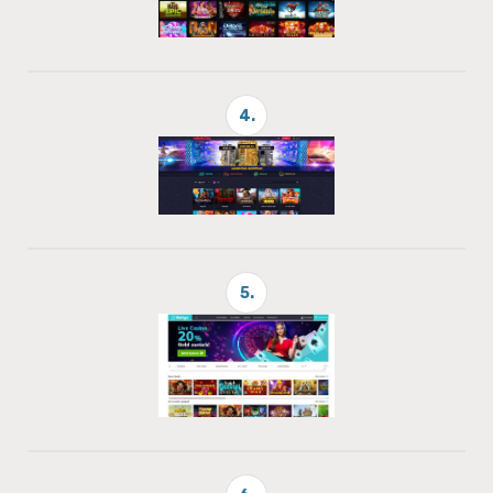
4.
5.