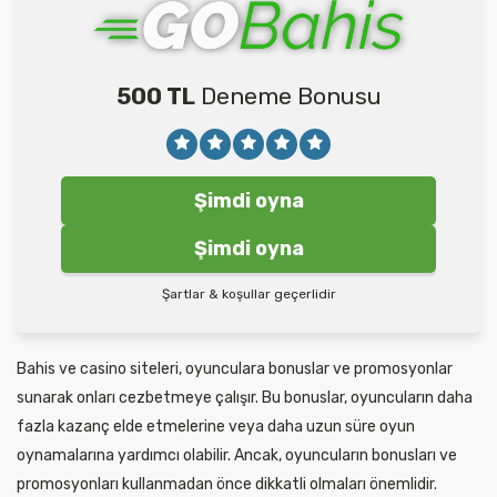
500 TL
Deneme Bonusu
Şimdi oyna
Şimdi oyna
Şartlar & koşullar geçerlidir
Bahis ve casino siteleri, oyunculara bonuslar ve promosyonlar
sunarak onları cezbetmeye çalışır. Bu bonuslar, oyuncuların daha
fazla kazanç elde etmelerine veya daha uzun süre oyun
oynamalarına yardımcı olabilir. Ancak, oyuncuların bonusları ve
promosyonları kullanmadan önce dikkatli olmaları önemlidir.