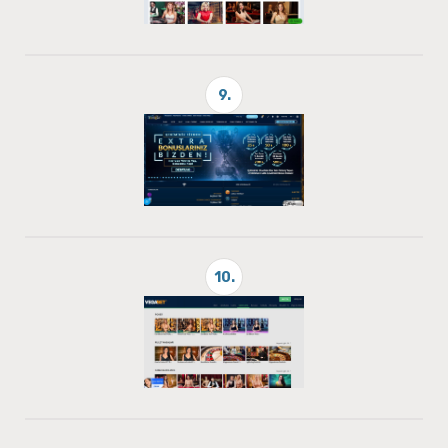
9.
10.