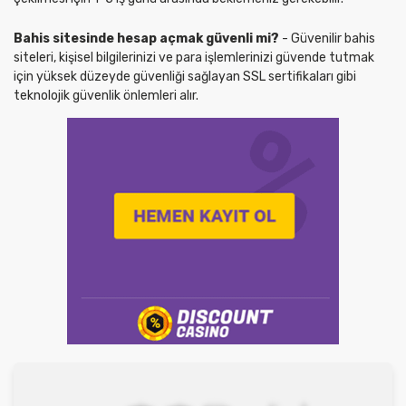
Bahis sitesinde hesap açmak güvenli mi?
- Güvenilir bahis
siteleri, kişisel bilgilerinizi ve para işlemlerinizi güvende tutmak
için yüksek düzeyde güvenliği sağlayan SSL sertifikaları gibi
teknolojik güvenlik önlemleri alır.