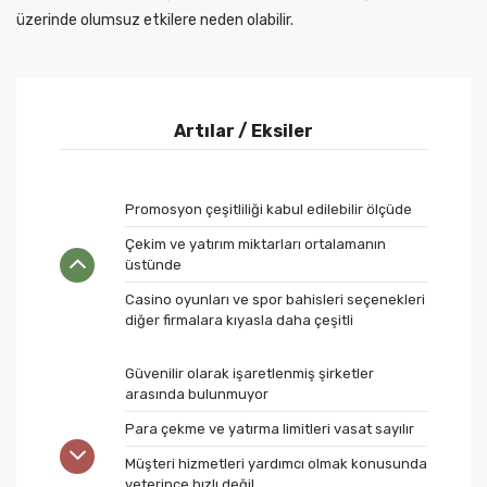
üzerinde olumsuz etkilere neden olabilir.
Artılar / Eksiler
Promosyon çeşitliliği kabul edilebilir ölçüde
Çekim ve yatırım miktarları ortalamanın
üstünde
Casino oyunları ve spor bahisleri seçenekleri
diğer firmalara kıyasla daha çeşitli
Güvenilir olarak işaretlenmiş şirketler
arasında bulunmuyor
Para çekme ve yatırma limitleri vasat sayılır
Müşteri hizmetleri yardımcı olmak konusunda
yeterince hızlı değil