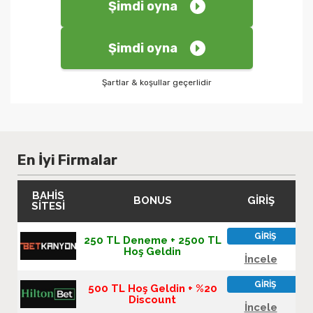
Şimdi oyna
Şimdi oyna
Şartlar & koşullar geçerlidir
En İyi Firmalar