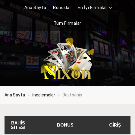
Ana Sayfa
Bonuslar
En İyi Firmalar
Tüm Firmalar
Ana Sayfa
İncelemeler
Jestbahis