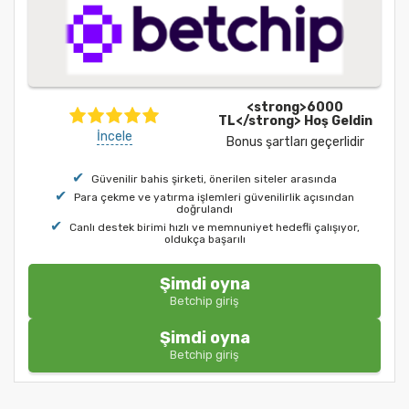
<strong>6000
TL</strong> Hoş Geldin
İncele
Bonus şartları geçerlidir
Güvenilir bahis şirketi, önerilen siteler arasında
Para çekme ve yatırma işlemleri güvenilirlik açısından
doğrulandı
Canlı destek birimi hızlı ve memnuniyet hedefli çalışıyor,
oldukça başarılı
Şimdi oyna
Betchip giriş
Şimdi oyna
Betchip giriş