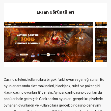
Ekran Görüntüleri
Casino siteleri, kullanıcılara birçok farklı oyun seçeneği sunar. Bu
oyunlar arasında slot makineleri, blackjack, rulet ve poker gibi
klasik casino oyunları
♛
yer alır. Ayrıca, canlı casino oyunları da
popüler hale gelmiştir. Canlı casino oyunları, gerçek krupiyelerle
oynanan oyunlardır ve kullanıcılara gerçek bir casino deneyimi