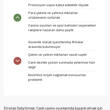
Promosyon sayısı kabul edilebilir ölçüde
Para çekme ve yatırma miktarları
ortalamanın üstünde
Casino oyunları ve spor bahisleri seçenekleri
rakiplere nazaran daha çeşitli
Güvenilir olarak işaretlenmiş firmalar
arasında bulunmuyor
Çekim ve yatırım miktarları vasat sayılır
Canlı destek çözüm sunmada yeterince hızlı
değil
Kesintisiz erişim sağlamak konusunda
problemli
Strateji Geliştirmek: Canlı casino oyunlarında başarılı olmak için