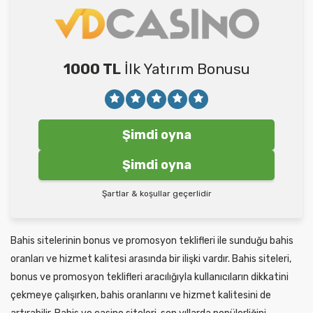
1000 TL
İlk Yatırım Bonusu
Şimdi oyna
Şimdi oyna
Şartlar & koşullar geçerlidir
Bahis sitelerinin bonus ve promosyon teklifleri ile sunduğu bahis
oranları ve hizmet kalitesi arasında bir ilişki vardır. Bahis siteleri,
bonus ve promosyon teklifleri aracılığıyla kullanıcıların dikkatini
çekmeye çalışırken, bahis oranlarını ve hizmet kalitesini de