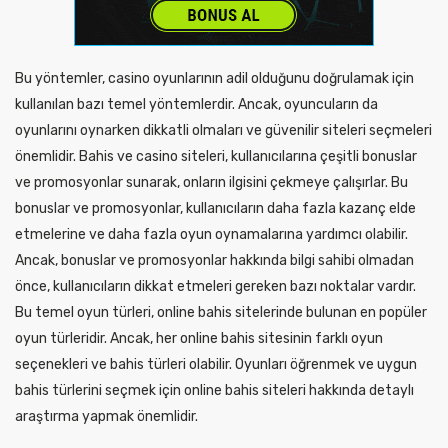
Bu yöntemler, casino oyunlarının adil olduğunu doğrulamak için
kullanılan bazı temel yöntemlerdir. Ancak, oyuncuların da
oyunlarını oynarken dikkatli olmaları ve güvenilir siteleri seçmeleri
önemlidir. Bahis ve casino siteleri, kullanıcılarına çeşitli bonuslar
ve promosyonlar sunarak, onların ilgisini çekmeye çalışırlar. Bu
bonuslar ve promosyonlar, kullanıcıların daha fazla kazanç elde
etmelerine ve daha fazla oyun oynamalarına yardımcı olabilir.
Ancak, bonuslar ve promosyonlar hakkında bilgi sahibi olmadan
önce, kullanıcıların dikkat etmeleri gereken bazı noktalar vardır.
Bu temel oyun türleri, online bahis sitelerinde bulunan en popüler
oyun türleridir. Ancak, her online bahis sitesinin farklı oyun
seçenekleri ve bahis türleri olabilir. Oyunları öğrenmek ve uygun
bahis türlerini seçmek için online bahis siteleri hakkında detaylı
araştırma yapmak önemlidir.