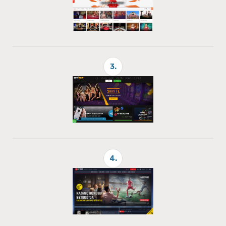
3.
4.