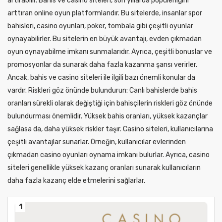
artırabilir. Bahis ve casino siteleri, son yıllarda popülerliğini
arttıran online oyun platformlarıdır. Bu sitelerde, insanlar spor
bahisleri, casino oyunları, poker, tombala gibi çeşitli oyunlar
oynayabilirler. Bu sitelerin en büyük avantajı, evden çıkmadan
oyun oynayabilme imkanı sunmalarıdır. Ayrıca, çeşitli bonuslar ve
promosyonlar da sunarak daha fazla kazanma şansı verirler.
Ancak, bahis ve casino siteleri ile ilgili bazı önemli konular da
vardır. Riskleri göz önünde bulundurun: Canlı bahislerde bahis
oranları sürekli olarak değiştiği için bahisçilerin riskleri göz önünde
bulundurması önemlidir. Yüksek bahis oranları, yüksek kazançlar
sağlasa da, daha yüksek riskler taşır. Casino siteleri, kullanıcılarına
çeşitli avantajlar sunarlar. Örneğin, kullanıcılar evlerinden
çıkmadan casino oyunları oynama imkanı bulurlar. Ayrıca, casino
siteleri genellikle yüksek kazanç oranları sunarak kullanıcıların
daha fazla kazanç elde etmelerini sağlarlar.
1