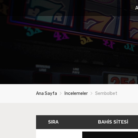
Ana Sayfa
İncelemeler
Sembolbet