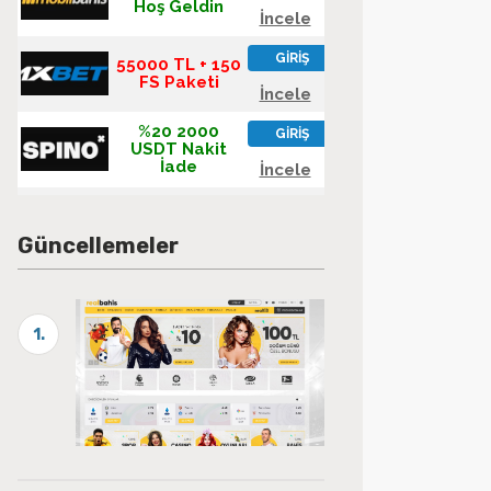
Güncellemeler
1.