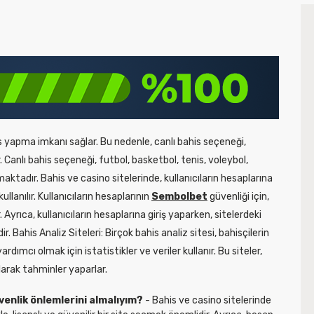
s yapma imkanı sağlar. Bu nedenle, canlı bahis seçeneği,
Canlı bahis seçeneği, futbol, basketbol, tenis, voleybol,
aktadır. Bahis ve casino sitelerinde, kullanıcıların hesaplarına
kullanılır. Kullanıcıların hesaplarının
Sembolbet
güvenliği için,
r. Ayrıca, kullanıcıların hesaplarına giriş yaparken, sitelerdeki
 Bahis Analiz Siteleri: Birçok bahis analiz sitesi, bahisçilerin
ımcı olmak için istatistikler ve veriler kullanır. Bu siteler,
larak tahminler yaparlar.
venlik önlemlerini almalıyım?
- Bahis ve casino sitelerinde