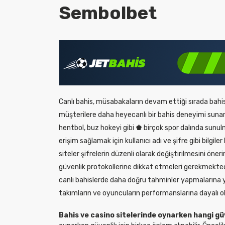
Sembolbet
Canlı bahis, müsabakaların devam ettiği sırada bahi
müşterilere daha heyecanlı bir bahis deneyimi sunar. 
hentbol, buz hokeyi gibi
♚
birçok spor dalında sunulm
erişim sağlamak için kullanıcı adı ve şifre gibi bilgiler 
siteler şifrelerin düzenli olarak değiştirilmesini öneri
güvenlik protokollerine dikkat etmeleri gerekmektedir.
canlı bahislerde daha doğru tahminler yapmalarına yard
takımların ve oyuncuların performanslarına dayalı o
Bahis ve casino sitelerinde oynarken hangi gü