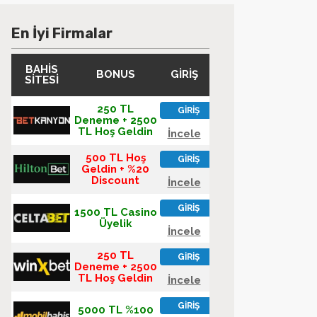
En İyi Firmalar