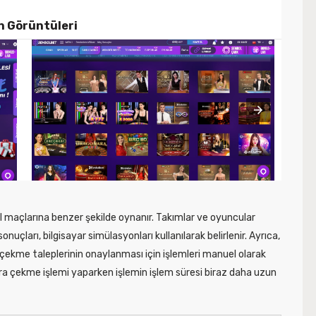
n Görüntüleri
 maçlarına benzer şekilde oynanır. Takımlar ve oyuncular
çları, bilgisayar simülasyonları kullanılarak belirlenir. Ayrıca,
ara çekme taleplerinin onaylanması için işlemleri manuel olarak
ara çekme işlemi yaparken işlemin işlem süresi biraz daha uzun