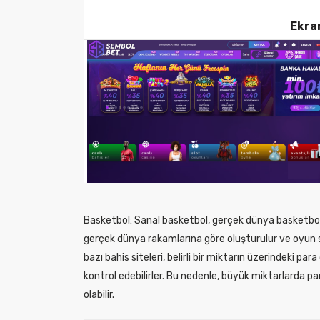
Ekra
Basketbol: Sanal basketbol, gerçek dünya basketbol
gerçek dünya rakamlarına göre oluşturulur ve oyun sonu
bazı bahis siteleri, belirli bir miktarın üzerindeki p
kontrol edebilirler. Bu nedenle, büyük miktarlarda p
olabilir.