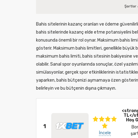
Şartlar 
Bahis sitelerinin kazanç oranları ve ödeme güvenilirliği
bahis sitelerinde kazanç elde etme potansiyelini beli
konusunda önemli bir rol oynar. Maksimum bahis limiti
gösterir. Maksimum bahis limitleri, genellikle büyük ba
maksimum bahis limiti, bahis sitesinin bakiyesine 
olabilir. Sanal spor oyunlarında sonuçlar, özel yazılıml
simülasyonlar, gerçek spor etkinliklerinin istatistikl
yaparken, bahis bütçenizi aşmamaya özen gösterin. Ba
belirleyin ve bu bütçenin dışına çıkmayın.
<stron
TL</s
Hoş G
1
Bo
İncele
şart