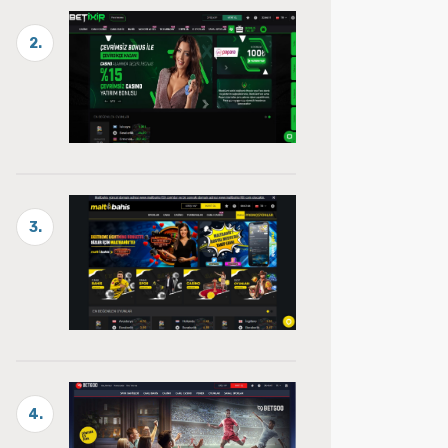
2.
3.
4.