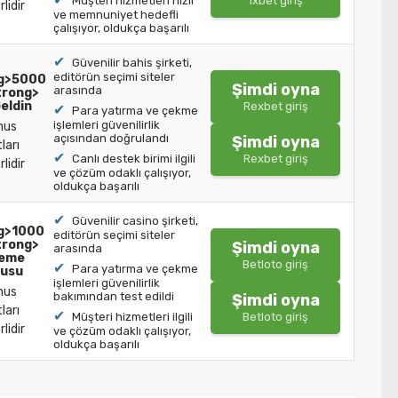
Müşteri hizmetleri hızlı
1xbet giriş
lidir
ve memnuniyet hedefli
çalışıyor, oldukça başarılı
Güvenilir bahis şirketi,
editörün seçimi siteler
g>5000
Şimdi oyna
arasında
trong>
eldin
Rexbet giriş
Para yatırma ve çekme
işlemleri güvenilirlik
nus
açısından doğrulandı
Şimdi oyna
ları
Canlı destek birimi ilgili
Rexbet giriş
lidir
ve çözüm odaklı çalışıyor,
oldukça başarılı
Güvenilir casino şirketi,
g>1000
editörün seçimi siteler
trong>
Şimdi oyna
arasında
eme
Betloto giriş
Para yatırma ve çekme
usu
işlemleri güvenilirlik
nus
bakımından test edildi
Şimdi oyna
ları
Müşteri hizmetleri ilgili
Betloto giriş
lidir
ve çözüm odaklı çalışıyor,
oldukça başarılı