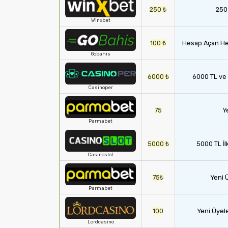
250 ₺
250
Winxbet
100 ₺
Hesap Açan He
Gobahis
6000 ₺
6000 TL ve 
Casinoper
75
Y
Parmabet
5000 ₺
5000 TL İ
Casinoslot
75₺
Yeni 
Parmabet
100
Yeni Üyel
Lordcasino