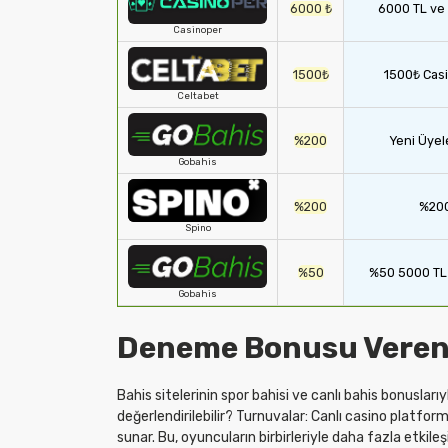
6000 ₺
6000 TL ve 
Casinoper
1500₺
1500₺ Casi
Celtabet
%200
Yeni Üyel
Gobahis
%200
%200
Spino
%50
%50 5000 TL 
Gobahis
Deneme Bonusu Veren 
Bahis sitelerinin spor bahisi ve canlı bahis bonuslarıyla 
değerlendirilebilir? Turnuvalar: Canlı casino platfo
sunar. Bu, oyuncuların birbirleriyle daha fazla etkile