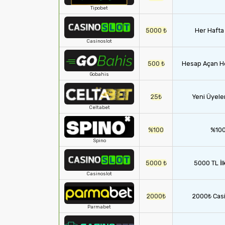
Tipobet
5000 ₺
Her Hafta
Casinoslot
500 ₺
Hesap Açan H
Gobahis
25₺
Yeni Üyele
Celtabet
%100
%100
Spino
5000 ₺
5000 TL İ
Casinoslot
2000₺
2000₺ Casi
Parmabet