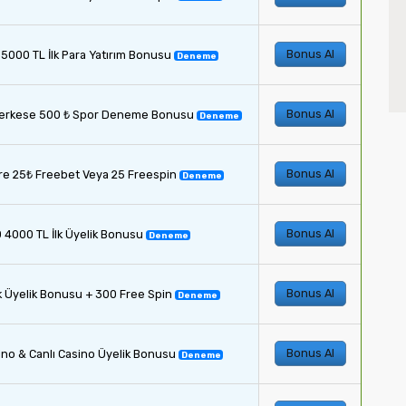
Bonus Al
 5000 TL İlk Para Yatırım Bonusu
Deneme
Bonus Al
erkese 500 ₺ Spor Deneme Bonusu
Deneme
Bonus Al
re 25₺ Freebet Veya 25 Freespin
Deneme
Bonus Al
 4000 TL İlk Üyelik Bonusu
Deneme
Bonus Al
lk Üyelik Bonusu + 300 Free Spin
Deneme
Bonus Al
no & Canlı Casino Üyelik Bonusu
Deneme