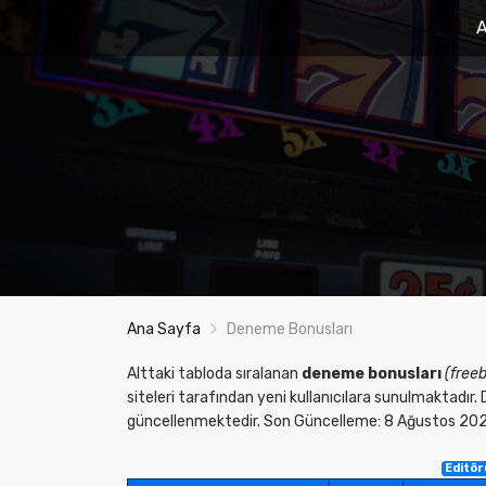
Ana Sayfa
Deneme Bonusları
Alttaki tabloda sıralanan
deneme bonusları
(free
siteleri tarafından yeni kullanıcılara sunulmaktadır.
güncellenmektedir.
Son Güncelleme: 8 Ağustos 20
Editör