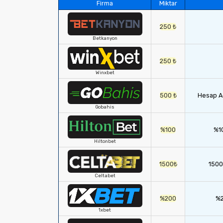
Firma
Miktar
250 ₺
Betkanyon
250 ₺
Winxbet
500 ₺
Hesap A
Gobahis
%100
%1
Hiltonbet
1500₺
1500
Celtabet
%200
%2
1xbet