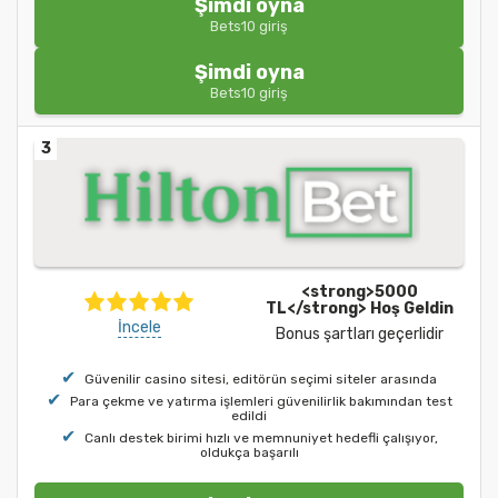
Şimdi oyna
Bets10 giriş
Şimdi oyna
Bets10 giriş
3
<strong>5000
TL</strong> Hoş Geldin
İncele
Bonus şartları geçerlidir
Güvenilir casino sitesi, editörün seçimi siteler arasında
Para çekme ve yatırma işlemleri güvenilirlik bakımından test
edildi
Canlı destek birimi hızlı ve memnuniyet hedefli çalışıyor,
oldukça başarılı