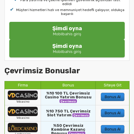
edildi
Müşteri hizmetleri hızlı ve memnuniyet hedefli çalışıyor, oldukça
başarılı
Şimdi oyna
Mobilbahis giriş
Şimdi oyna
Mobilbahis giriş
Çevrimsiz Bonuslar
Firma
Bonus
Siteye Git
%10 100 TL Çevrimsiz
Bonus Al
Casino Yatırım Bonusu
Çevrimsiz
Vdcasino
%10 750 TL Çevrimsiz
Bonus Al
Slot Yatırım
Çevrimsiz
Vdcasino
%50 Çevrimsiz
Bonus Al
Kombine Kazanç
Bonusu
Çevrimsiz
Lordcasino