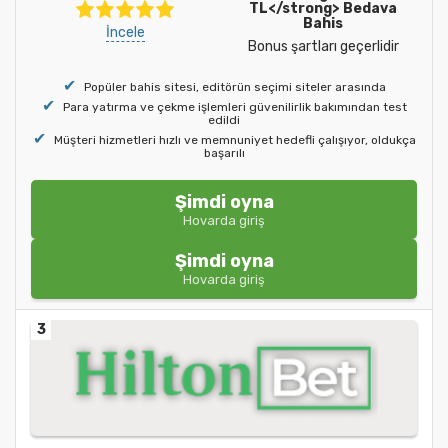
TL</strong> Bedava
Bahis
İncele
Bonus şartları geçerlidir
Popüler bahis sitesi, editörün seçimi siteler arasında
Para yatırma ve çekme işlemleri güvenilirlik bakımından test
edildi
Müşteri hizmetleri hızlı ve memnuniyet hedefli çalışıyor, oldukça
başarılı
Şimdi oyna
Hovarda giriş
Şimdi oyna
Hovarda giriş
3