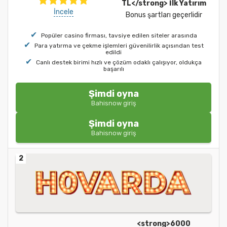
TL</strong> İlk Yatırım
İncele
Bonus şartları geçerlidir
Popüler casino firması, tavsiye edilen siteler arasında
Para yatırma ve çekme işlemleri güvenilirlik açısından test
edildi
Canlı destek birimi hızlı ve çözüm odaklı çalışıyor, oldukça
başarılı
Şimdi oyna
Bahisnow giriş
Şimdi oyna
Bahisnow giriş
2
<strong>6000