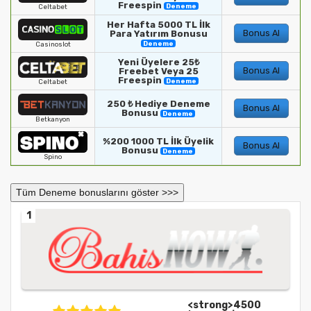
Freespin
Deneme
Celtabet
Her Hafta 5000 TL İlk
Bonus Al
Para Yatırım Bonusu
Deneme
Casinoslot
Yeni Üyelere 25₺
Bonus Al
Freebet Veya 25
Freespin
Deneme
Celtabet
250 ₺ Hediye Deneme
Bonus Al
Bonusu
Deneme
Betkanyon
%200 1000 TL İlk Üyelik
Bonus Al
Bonusu
Deneme
Spino
Tüm Deneme bonuslarını göster >>>
1
<strong>4500