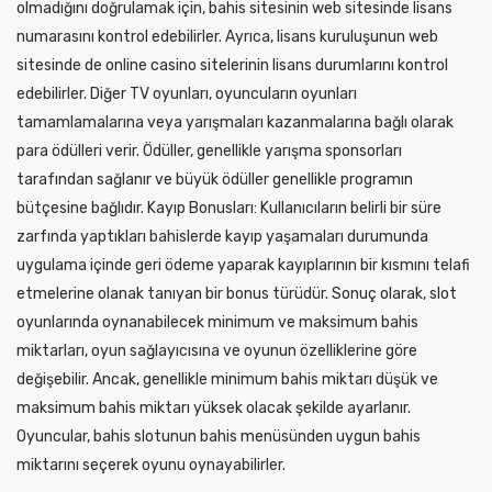
olmadığını doğrulamak için, bahis sitesinin web sitesinde lisans
numarasını kontrol edebilirler. Ayrıca, lisans kuruluşunun web
sitesinde de online casino sitelerinin lisans durumlarını kontrol
edebilirler. Diğer TV oyunları, oyuncuların oyunları
tamamlamalarına veya yarışmaları kazanmalarına bağlı olarak
para ödülleri verir. Ödüller, genellikle yarışma sponsorları
tarafından sağlanır ve büyük ödüller genellikle programın
bütçesine bağlıdır. Kayıp Bonusları: Kullanıcıların belirli bir süre
zarfında yaptıkları bahislerde kayıp yaşamaları durumunda
uygulama içinde geri ödeme yaparak kayıplarının bir kısmını telafi
etmelerine olanak tanıyan bir bonus türüdür. Sonuç olarak, slot
oyunlarında oynanabilecek minimum ve maksimum bahis
miktarları, oyun sağlayıcısına ve oyunun özelliklerine göre
değişebilir. Ancak, genellikle minimum bahis miktarı düşük ve
maksimum bahis miktarı yüksek olacak şekilde ayarlanır.
Oyuncular, bahis slotunun bahis menüsünden uygun bahis
miktarını seçerek oyunu oynayabilirler.