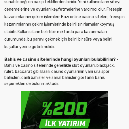
sunabileceği en cazip tekliflerden biridir. Yeni kullanıcıların siteyi
denemelerine ve oyunları keşfetmelerine yardımcı olur. Freespin
kazanımlarının çekim işlemleri: Bazı online casino siteleri, freespin
kazanımlarının çekim işlemlerinde belirli sınırlamalar koymuş
olabilir. Kullanıcıların belirli bir miktarda para kazanmaları
durumunda, bu parayı çekmek için belirli bir süre veya belirli
koşullar yerine getirilmelidir.
Bahis ve casino sitelerinde hangi oyunları bulabilirim?
-
Bahis ve casino sitelerinde genellikle slot oyunları, blackjack,
rulet, baccarat gibi klasik casino oyunlarının yanı sıra spor
bahisleri, canlı bahisler ve sanal bahisler gibi farklı bahis
seçenekleri de bulunmaktadır.