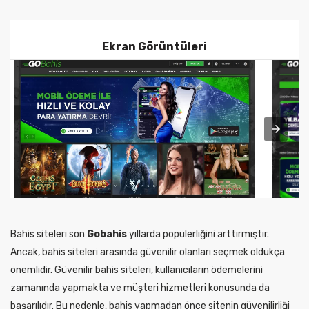
Ekran Görüntüleri
Bahis siteleri son
Gobahis
yıllarda popülerliğini arttırmıştır.
Ancak, bahis siteleri arasında güvenilir olanları seçmek oldukça
önemlidir. Güvenilir bahis siteleri, kullanıcıların ödemelerini
zamanında yapmakta ve müşteri hizmetleri konusunda da
başarılıdır. Bu nedenle, bahis yapmadan önce sitenin güvenilirliği