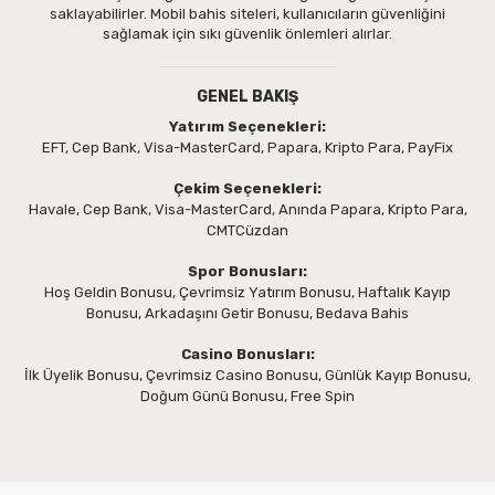
saklayabilirler. Mobil bahis siteleri, kullanıcıların güvenliğini
sağlamak için sıkı güvenlik önlemleri alırlar.
GENEL BAKIŞ
Yatırım Seçenekleri:
EFT, Cep Bank, Visa-MasterCard, Papara, Kripto Para, PayFix
Çekim Seçenekleri:
Havale, Cep Bank, Visa-MasterCard, Anında Papara, Kripto Para,
CMTCüzdan
Spor Bonusları:
Hoş Geldin Bonusu, Çevrimsiz Yatırım Bonusu, Haftalık Kayıp
Bonusu, Arkadaşını Getir Bonusu, Bedava Bahis
Casino Bonusları:
İlk Üyelik Bonusu, Çevrimsiz Casino Bonusu, Günlük Kayıp Bonusu,
Doğum Günü Bonusu, Free Spin