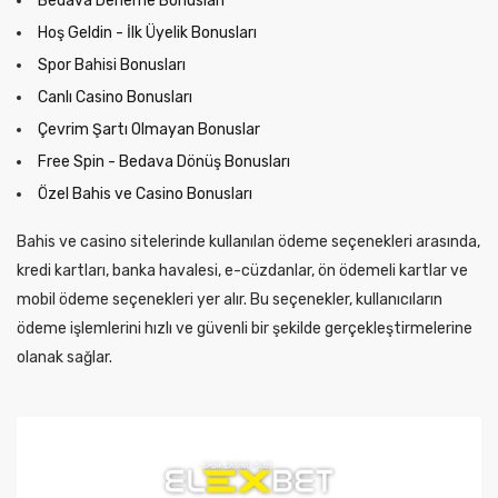
Bedava Deneme Bonusları
Hoş Geldin - İlk Üyelik Bonusları
Spor Bahisi Bonusları
Canlı Casino Bonusları
Çevrim Şartı Olmayan Bonuslar
Free Spin - Bedava Dönüş Bonusları
Özel Bahis ve Casino Bonusları
Bahis ve casino sitelerinde kullanılan ödeme seçenekleri arasında,
kredi kartları, banka havalesi, e-cüzdanlar, ön ödemeli kartlar ve
mobil ödeme seçenekleri yer alır. Bu seçenekler, kullanıcıların
ödeme işlemlerini hızlı ve güvenli bir şekilde gerçekleştirmelerine
olanak sağlar.