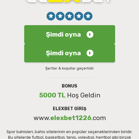
Şimdi oyna
Şimdi oyna
Şartlar & koşullar geçerlidir
BONUS
5000 TL
Hoş Geldin
ELEXBET GIRIŞ
www.
elexbet1226
.com
Spor bahisleri, bahis sitelerinin en popüler seçeneklerinden biridir.
Bu sitelerde futbol, basketbol, tenis, voleybol, hentbol gibi birçok