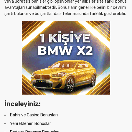
veya ücretsiz bahisler gibi opsiyonlar yer alır. Her site farklı bonus
avantajları sunabilmektedir. Bonusların genellikle belirli bir çevrim
şartı bulunur ve bu şartlar da siteler arasında farklılık gösterebilir.
İnceleyiniz:
Bahis ve Casino Bonusları
Yeni Eklenen Bonuslar