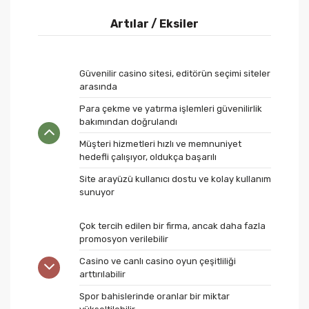
Artılar / Eksiler
Güvenilir casino sitesi, editörün seçimi siteler
arasında
Para çekme ve yatırma işlemleri güvenilirlik
bakımından doğrulandı
Müşteri hizmetleri hızlı ve memnuniyet
hedefli çalışıyor, oldukça başarılı
Site arayüzü kullanıcı dostu ve kolay kullanım
sunuyor
Çok tercih edilen bir firma, ancak daha fazla
promosyon verilebilir
Casino ve canlı casino oyun çeşitliliği
arttırılabilir
Spor bahislerinde oranlar bir miktar