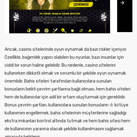
Ancak, casino sitelerinde oyun oynamak da bazı riskler içeriyor.
Özellikle, bağımlılık yapıcı olabilen bu oyunlar, bazı insanlar için
ciddi bir sorun haline gelebilir. Bu nedenle, casino sitelerini
kullanırken dikkatli olmak ve sorumlu bir şekilde oyun oynamak
önemlidir. Bahis siteleri tarafından kullanıcılara sunulan
bonusların belirli çevrim şartlarına bağlı olması, hem bahis siteleri
hem de kullanıcılar için adil bir ortam oluşturmak için gereklidir.
Bonus çevrim şartları, kullanıcılara sunulan bonusların ♔ kötüye
kullanımını engellemek, bahis sitelerinin müşterilerine sağladığı
ekstra imkanları kontrol altında tutmak ve hem bahis sitesi hem
de kullanıcının yararına olacak şekilde kullanılmasını sağlamak
amacıyla belirlenir.