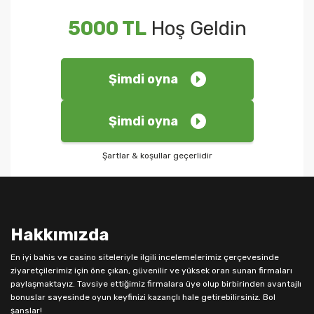
5000 TL
Hoş Geldin
Şimdi oyna
Şimdi oyna
Şartlar & koşullar geçerlidir
Hakkımızda
En iyi bahis ve casino siteleriyle ilgili incelemelerimiz çerçevesinde
ziyaretçilerimiz için öne çıkan, güvenilir ve yüksek oran sunan firmaları
paylaşmaktayız. Tavsiye ettiğimiz firmalara üye olup birbirinden avantajlı
bonuslar sayesinde oyun keyfinizi kazançlı hale getirebilirsiniz. Bol
şanslar!