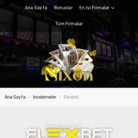
Ana Sayfa
Bonuslar
En İyi Firmalar
Tüm Firmalar
Ana Sayfa
İncelemeler
Elexbet