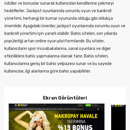
ödüller ve bonuslar sunarak kullanıcıları kendilerine çekmeyi
hedeflerler. Jackpot oyunlarında sorumlu oyun ve bankroll
yönetimi, herhangi bir kumar oyununda olduğu gibi oldukça
önemlidir. Aşağıdaki öneriler, jackpot oyunlarında sorumlu oyun ve
bankroll yönetimi için yararlı olabilir: Bahis siteleri, son yıllarda
popülerliği artan online oyun platformlarıdır. Bu siteler,
kullanıcıların spor müsabakalarına, sanal oyunlara ve diğer
etkinliklere bahis yapmalarına olanak tanır. Bahis siteleri,
kullanıcılarına geniş bir bahis yelpazesi sunar ve bu sayede
kullanıcılar, ilgi alanlarına göre bahis yapabilirler.
Ekran Görüntüleri