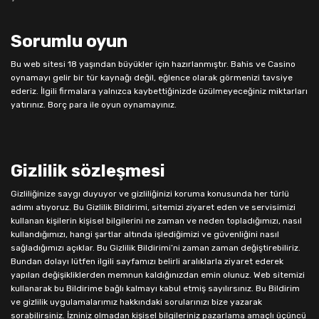
Sorumlu oyun
Bu web sitesi 18 yaşından büyükler için hazırlanmıştır. Bahis ve Casino
oynamayı gelir bir tür kaynağı değil, eğlence olarak görmenizi tavsiye
ederiz. İlgili firmalara yalnızca kaybettiğinizde üzülmeyeceğiniz miktarları
yatırınız. Borç para ile oyun oynamayınız.
Gizlilik sözleşmesi
Gizliliğinize saygı duyuyor ve gizliliğinizi koruma konusunda her türlü
adımı atıyoruz. Bu Gizlilik Bildirimi, sitemizi ziyaret eden ve servisimizi
kullanan kişilerin kişisel bilgilerini ne zaman ve neden topladığımızı, nasıl
kullandığımızı, hangi şartlar altında işlediğimizi ve güvenliğini nasıl
sağladığımızı açıklar. Bu Gizlilik Bildirimi’ni zaman zaman değiştirebiliriz.
Bundan dolayı lütfen ilgili sayfamızı belirli aralıklarla ziyaret ederek
yapılan değişikliklerden memnun kaldığınızdan emin olunuz. Web sitemizi
kullanarak bu Bildirime bağlı kalmayı kabul etmiş sayılırsınız. Bu Bildirim
ve gizlilik uygulamalarımız hakkındaki sorularınızı bize yazarak
sorabilirsiniz. İzniniz olmadan kişisel bilgileriniz pazarlama amaçlı üçüncü