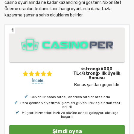
casino oyunlarında ne kadar kazandırdığını gösterir. Nixon Bet
Ödeme oranları, kullanıcıların hangi oyunlarda daha fazla
kazanma şansına sahip olduklarını belirler.
1
<strong>6000
TL</strong> İlk Üyelik
Bonusu
İncele
Bonus şartları geçerlidir
Güvenilir bahis sitesi, önerilen siteler arasında
Para çekme ve yatırma işlemleri güvenilirlik açısından test
edildi
Müşteri hizmetleri hızlı ve çözüm odaklı çalışıyor, oldukça
başarılı
Şimdi oyna