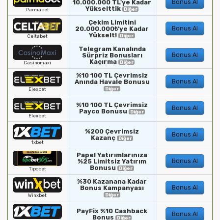
Bonus Al
10.000.000 TL'ye Kadar
Yükselttik
Diğer
Parmabet
Çekim Limitini
Bonus Al
20.000.000₺'ye Kadar
Yükselt!
Diğer
Celtabet
Telegram Kanalında
Bonus Al
Sürpriz Bonusları
Kaçırma
Diğer
Casinomaxi
%10 100 TL Çevrimsiz
Bonus Al
Anında Havale Bonusu
Diğer
Elexbet
%10 100 TL Çevrimsiz
Bonus Al
Payco Bonusu
Diğer
Elexbet
%200 Çevrimsiz
Bonus Al
Kazanç
Diğer
1xbet
Papel Yatırımlarınıza
Bonus Al
%25 Limitsiz Yatırım
Bonusu
Diğer
Tipobet
%30 Kazanana Kadar
Bonus Al
Bonus Kampanyası
Diğer
Winxbet
PayFix %10 Cashback
Bonus Al
Bonus
Diğer