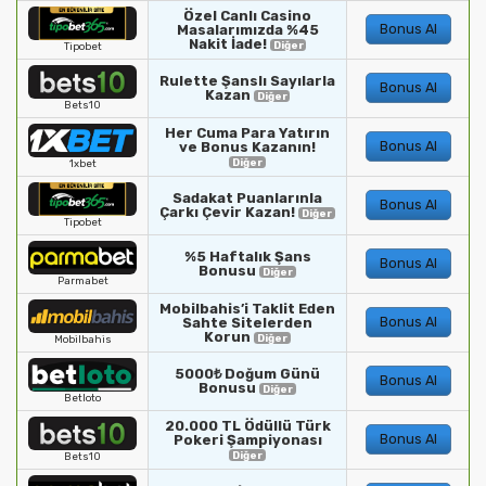
Özel Canlı Casino
Bonus Al
Masalarımızda %45
Nakit İade!
Diğer
Tipobet
Rulette Şanslı Sayılarla
Bonus Al
Kazan
Diğer
Bets10
Her Cuma Para Yatırın
Bonus Al
ve Bonus Kazanın!
Diğer
1xbet
Sadakat Puanlarınla
Bonus Al
Çarkı Çevir Kazan!
Diğer
Tipobet
%5 Haftalık Şans
Bonus Al
Bonusu
Diğer
Parmabet
Mobilbahis’i Taklit Eden
Bonus Al
Sahte Sitelerden
Korun
Diğer
Mobilbahis
5000₺ Doğum Günü
Bonus Al
Bonusu
Diğer
Betloto
20.000 TL Ödüllü Türk
Bonus Al
Pokeri Şampiyonası
Diğer
Bets10