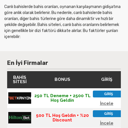
Canlı bahislerde bahis oranları, oynanan karşılaşmanın gidişatına
göre anlık olarak belirlenir. Bu nedenle, canlı bahislerde bahis
oranları, diğer bahis türlerine göre daha dinamiktir ve hızlı bir
şekilde değişebilir. Bahis siteleri, canlı bahis oranlarını belirlemek
için genellikle bir dizi faktörü dikkate alırlar. Bu faktörler şunları
içerebilir:
En İyi Firmalar