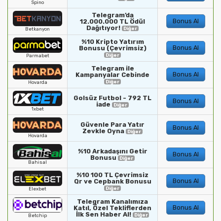
Spino
Telegram’da
Bonus Al
12.000.000 TL Ödül
Dağıtıyor!
Diğer
Betkanyon
%10 Kripto Yatırım
Bonus Al
Bonusu (Çevrimsiz)
Diğer
Parmabet
Telegram ile
Bonus Al
Kampanyalar Cebinde
Diğer
Hovarda
Golsüz Futbol - 792 TL
Bonus Al
iade
Diğer
1xbet
Güvenle Para Yatır
Bonus Al
Zevkle Oyna
Diğer
Hovarda
%10 Arkadaşını Getir
Bonus Al
Bonusu
Diğer
Bahisal
%10 100 TL Çevrimsiz
Bonus Al
Qr ve Cepbank Bonusu
Diğer
Elexbet
Telegram Kanalımıza
Bonus Al
Katıl, Özel Tekliflerden
İlk Sen Haber Al!
Diğer
Betchip