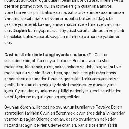
kodudur. Bu kodlar, oyuncuların belirli bir bonusu alabilmeleri veya
belirli bir promosyonu kullanabilmeleri için kullanılır. Bankroll
yönetimi ve disiplinli bahis yapma, bahis sitelerinde kazanmanıza
yardımcı olabilir. Bankroll yönetimi, bahis bütçenizi doğru bir
şekilde yöneterek kazançlarınızı maksimize etmenize yardımcı
olur. Disiplinli bahis yapma ise, duygusal kararlar almadan ve planlı
bir şekilde bahis yaparak kayıpları minimize etmenize yardımcı
olur.
Casino sitelerinde hangi oyunlar bulunur?
- Casino
sitelerinde birçok farklı oyun bulunur. Bunlar arasında slot
makineleri, blackjack, rulet, poker, bakara ve daha birçok kart ve
masa oyunu yer alır. Bazı siteler, spor bahisleri gibi diğer bahis
seçenekleri de sunarlar. Oyunlar, genellikle farklı versiyonları ve
çeşitli temaları olan çok sayıda slot makinesi ve masa oyunu
içerir. Oyuncular, oyunların çeşitliliği nedeniyle, kendi tercihlerine
ve bütçelerine uygun oyunları seçebilirler.
Oyunları öğrenin: Her casino oyununun kuralları ve Tavsiye Edilen
stratejileri farklıdır. Oyunları öğrenmek, oyunlarda daha iyi kararlar
vermenizi sağlar. Ödeme oranları, casino oyunlarının ne kadar
kazandıracağını belirler. Ödeme oranları, bahis sitelerinin farklı