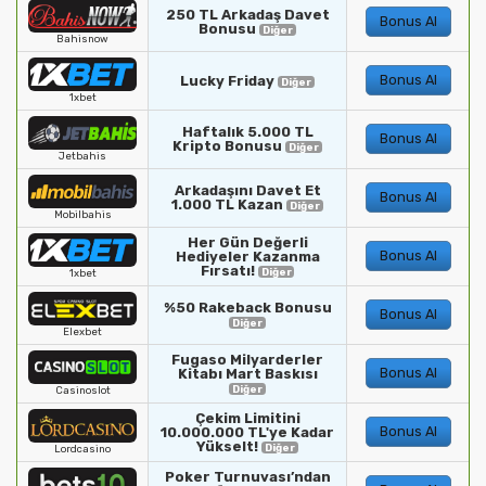
250 TL Arkadaş Davet
Bonus Al
Bonusu
Diğer
Bahisnow
Bonus Al
Lucky Friday
Diğer
1xbet
Haftalık 5.000 TL
Bonus Al
Kripto Bonusu
Diğer
Jetbahis
Arkadaşını Davet Et
Bonus Al
1.000 TL Kazan
Diğer
Mobilbahis
Her Gün Değerli
Bonus Al
Hediyeler Kazanma
Fırsatı!
Diğer
1xbet
%50 Rakeback Bonusu
Bonus Al
Diğer
Elexbet
Fugaso Milyarderler
Bonus Al
Kitabı Mart Baskısı
Diğer
Casinoslot
Çekim Limitini
Bonus Al
10.000.000 TL'ye Kadar
Yükselt!
Diğer
Lordcasino
Poker Turnuvası’ndan