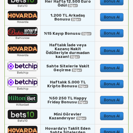
Bonus Al
Her Hafta 12.500 Euro
Ödül
Diğer
Bets10
1.200 TL Arkadaş
Bonus Al
Bonusu
Diğer
Hovarda
Bonus Al
%15 Kayıp Bonusu
Diğer
Bahisnow
Haftalık İade veya
Kazanç Nakit
Bonus Al
Ödülleriyle durmadan
Hovarda
kazan!
Diğer
Sahte Sitelerle Vakit
Bonus Al
Geçirme
Diğer
Betchip
Haftalık 5.000 TL
Bonus Al
Kripto Bonusu
Diğer
Betchip
%50 250 TL Happy
Bonus Al
Friday Bonusu
Diğer
Hiltonbet
Mini Görevler
Bonus Al
Kazandırıyor
Diğer
Bets10
Hovarda'yı Taklit Eden
Bonus Al
Sahte Sitelerden