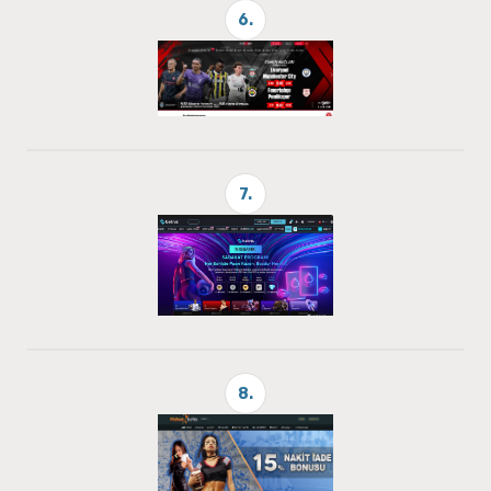
6.
7.
8.