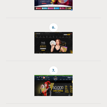
6.
7.