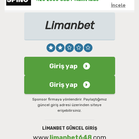
Limanbet
Giriş yap
Giriş yap
Sponsor firmaya yönlendirir. Paylaştığımız
güncel giriş adresi üzerinden siteye
erişebilirsiniz.
LIMANBET GÜNCEL GIRIŞ
www.
limanbet648
.com