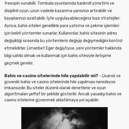
freespin sunabilir. Tombala oyunlarında bankroll yönetimi ve
disiplinli oyun, uzun vadede kazanma şansınızı artırabilir ve
kayıplarınızı azaltabilir. İşte uygulayabileceğiniz bazı stratejiler:
Ayrıca, bahis siteleri genellikle para yatırma ve çekme işlemleri
için belirli yöntemler sunarlar. Kullanıcılar, bahis sitesinin adres
değişikliği sırasında bu yöntemlerin değişip değişmediğini kontrol
etmelidirler. Limanbet Eğer değiştiyse, yeni yöntemler hakkında
bilgi sahibi olmak ve kullanmak için bahis sitesiyle iletişime
geçmek gerekir.
Bahis ve casino sitelerinde hile yapılabilir mi?
- Lisanslı ve
güvenilir bahis ve casino sitelerinde hile yapılması neredeyse
imkansızdır. Bu siteler düzenli olarak denetlenir ve oyun
algoritmaları şeffaf bir şekilde gösterilir. Ancak yasadışı bahis ve
casino sitelerine güvenmek aldatılmaya yol açabilir.