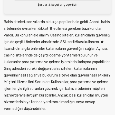
Şartlar & koşullar geçerlidir
Bahis siteleri, son yıllarda oldukça popüler hale geldi. Ancak, bahis
sitelerinde oynarken dikkat
♕
edilmesi gereken bazı konular
vardır. Bu konuları ele alalım. Casino siteleri, kullanıcıların güvenliği
için de çeşitli önlemler almaktadır. SSL sertifikası kullanımı,
♚
lisanslı olma gibi önlemler kullanıcıların güvenliğini sağlar. Ayrıca,
casino sitelerinde de çeşitli ödeme yöntemleri bulunur ve
kullanıcılar para yatırma ve çekme işlemlerini kolayca yapabilirler.
Giriş adresleri sürekli değişen bahis siteleri, kullanıcılarının
güvenini nasıl sağlar ve bu durum siteye olan güveni nasıl etkiler?
Müşteri Hizmetleri Sorunları: Kullanıcılar, para yatırma ve çekme
işlemleriyle ilgili sorunları çözmek için bahis sitelerinin müşteri
hizmetleriyle iletişim kurabilirler. Ancak, bazı kullanıcılar müşteri
hizmetlerinin yeterince yardımcı olmadığını veya cevap
vermediğini düşünebilirler.