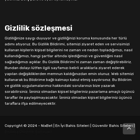
Gizlilik sözleşmesi
Gizliliğinize saygı duyuyor ve gizliliğinizi koruma konusunda her türlü
adımı atıyoruz. Bu Gizlilik Bildirimi, sitemizi ziyaret eden ve servisimizi
kullanan kişilerin kişisel bilgilerini ne zaman ve neden topladığımızı, nasıl
kullandığımızı, hangi şartlar altında işlediğimizi ve güvenliğini nasıl
sağladığımızı açıklar. Bu Gizlilik Bildirimi’ni zaman zaman değiştirebiliriz.
Bundan dolayı lütfen ilgili sayfamızı belirli aralıklarla ziyaret ederek
yapılan değişikliklerden memnun kaldığınızdan emin olunuz. Web sitemizi
kullanarak bu Bildirime bağlı kalmayı kabul etmiş sayılırsınız. Bu Bildirim
ve gizlilik uygulamalarımız hakkındaki sorularınızı bize yazarak
sorabilirsiniz. İzniniz olmadan kişisel bilgileriniz pazarlama amaçlı üçüncü
taraflar ile paylaşılmayacaktır. İzniniz olmadan kişisel bilgileriniz üçüncü
taraflara ifşa edilmeyecektir.
Copyright © 2024 - NixBet | En İyi Bahis Siteleri | Güvenilir Bahis Siteleri |
Bedava Deneme Bonusları