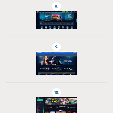
8.
9.
10.