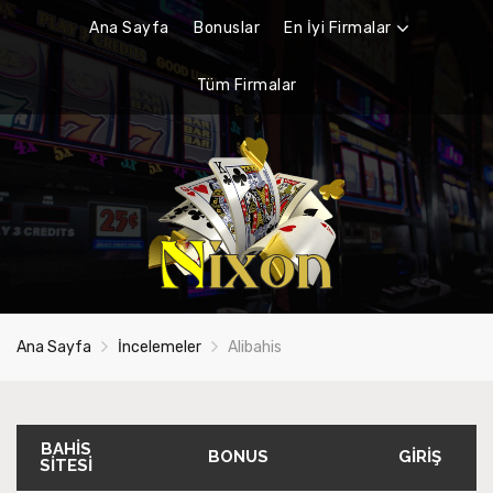
Ana Sayfa
Bonuslar
En İyi Firmalar
Tüm Firmalar
Ana Sayfa
İncelemeler
Alibahis