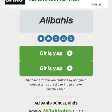
Alibahis
Giriş yap
Giriş yap
Sponsor firmaya yönlendirir. Paylaştığımız
güncel giriş adresi üzerinden siteye
erişebilirsiniz.
ALIBAHIS GÜNCEL GIRIŞ
www.
761alibahis
.com