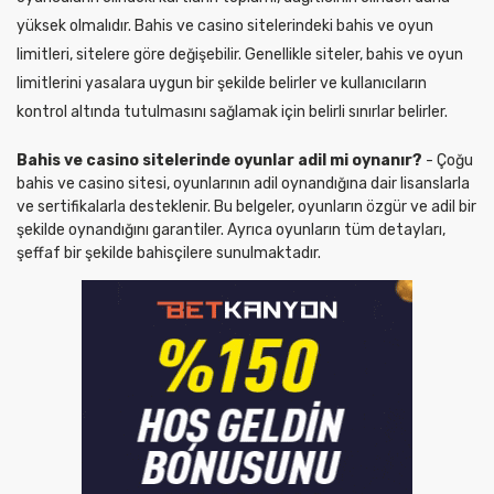
yüksek olmalıdır. Bahis ve casino sitelerindeki bahis ve oyun
limitleri, sitelere göre değişebilir. Genellikle siteler, bahis ve oyun
limitlerini yasalara uygun bir şekilde belirler ve kullanıcıların
kontrol altında tutulmasını sağlamak için belirli sınırlar belirler.
Bahis ve casino sitelerinde oyunlar adil mi oynanır?
- Çoğu
bahis ve casino sitesi, oyunlarının adil oynandığına dair lisanslarla
ve sertifikalarla desteklenir. Bu belgeler, oyunların özgür ve adil bir
şekilde oynandığını garantiler. Ayrıca oyunların tüm detayları,
şeffaf bir şekilde bahisçilere sunulmaktadır.