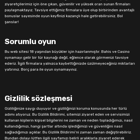
ziyaretçilerimiz için öne çıkan, güvenilir ve yüksek oran sunan firmaları
paylaşmaktayız. Tavsiye ettiğimiz firmalara üye olup birbirinden avantajlı
bonuslar sayesinde oyun keyfinizi kazançlı hale getirebilirsiniz. Bol
şanslar!
Sorumlu oyun
Bu web sitesi 18 yaşından büyükler için hazırlanmıştır. Bahis ve Casino
oynamayı gelir bir tür kaynağı değil, eğlence olarak görmenizi tavsiye
ederiz. İlgili firmalara yalnızca kaybettiğinizde üzülmeyeceğiniz miktarları
yatırınız. Borç para ile oyun oynamayınız.
Gizlilik sözleşmesi
Gizliliğinize saygı duyuyor ve gizliliğinizi koruma konusunda her türlü
adımı atıyoruz. Bu Gizlilik Bildirimi, sitemizi ziyaret eden ve servisimizi
kullanan kişilerin kişisel bilgilerini ne zaman ve neden topladığımızı, nasıl
kullandığımızı, hangi şartlar altında işlediğimizi ve güvenliğini nasıl
sağladığımızı açıklar. Bu Gizlilik Bildirimi’ni zaman zaman değiştirebiliriz.
Bundan dolayı lütfen ilgili sayfamızı belirli aralıklarla ziyaret ederek