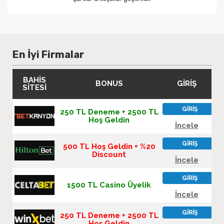
En İyi Firmalar