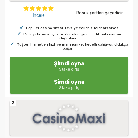
Bonus şartları geçerlidir
İncele
Popüler casino sitesi, tavsiye edilen siteler arasında
Para yatırma ve çekme işlemleri güvenilirlik bakımından
doğrulandı
Müşteri hizmetleri hızlı ve memnuniyet hedefli çalışıyor, oldukça
başarılı
Şimdi oyna
Stake giriş
Şimdi oyna
Stake giriş
2