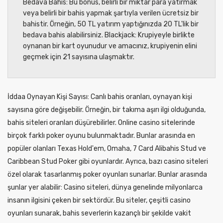
Bedava Bahis: Bu bonus, belirli bir miktar para yatırmak
veya belirli bir bahis yapmak şartıyla verilen ücretsiz bir
bahistir. Örneğin, 50 TL yatırım yaptığınızda 20 TL'lik bir
bedava bahis alabilirsiniz. Blackjack: Krupiyeyle birlikte
oynanan bir kart oyunudur ve amacınız, krupiyenin elini
geçmek için 21 sayısına ulaşmaktır.
İddaa Oynayan Kişi Sayısı: Canlı bahis oranları, oynayan kişi
sayısına göre değişebilir. Örneğin, bir takıma aşırı ilgi olduğunda,
bahis siteleri oranları düşürebilirler. Online casino sitelerinde
birçok farklı poker oyunu bulunmaktadır. Bunlar arasında en
popüler olanları Texas Hold'em, Omaha, 7 Card Alibahis Stud ve
Caribbean Stud Poker gibi oyunlardır. Ayrıca, bazı casino siteleri
özel olarak tasarlanmış poker oyunları sunarlar. Bunlar arasında
şunlar yer alabilir: Casino siteleri, dünya genelinde milyonlarca
insanın ilgisini çeken bir sektördür. Bu siteler, çeşitli casino
oyunları sunarak, bahis severlerin kazançlı bir şekilde vakit