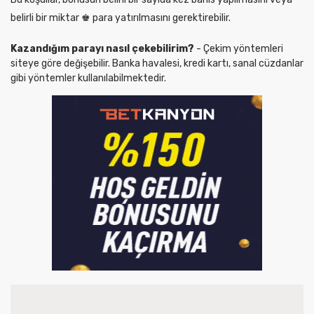
belirli bir miktar ♚ para yatırılmasını gerektirebilir.
Kazandığım parayı nasıl çekebilirim?
- Çekim yöntemleri
siteye göre değişebilir. Banka havalesi, kredi kartı, sanal cüzdanlar
gibi yöntemler kullanılabilmektedir.