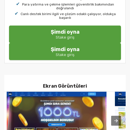
Para yatırma ve çekme işlemleri güvenilirlik bakımından
doğrulandı
Canlı destek birimi ilgili ve çözüm odaklı çalışıyor, oldukça
başarılı
Şimdi oyna
Stake giriş
Şimdi oyna
Stake giriş
Ekran Görüntüleri