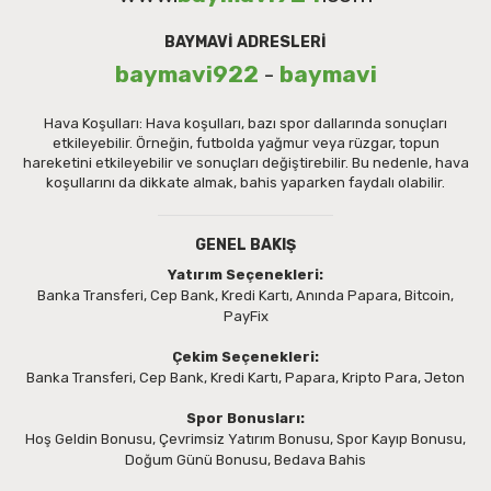
BAYMAVI ADRESLERI
baymavi922
-
baymavi
Hava Koşulları: Hava koşulları, bazı spor dallarında sonuçları
etkileyebilir. Örneğin, futbolda yağmur veya rüzgar, topun
hareketini etkileyebilir ve sonuçları değiştirebilir. Bu nedenle, hava
koşullarını da dikkate almak, bahis yaparken faydalı olabilir.
GENEL BAKIŞ
Yatırım Seçenekleri:
Banka Transferi, Cep Bank, Kredi Kartı, Anında Papara, Bitcoin,
PayFix
Çekim Seçenekleri:
Banka Transferi, Cep Bank, Kredi Kartı, Papara, Kripto Para, Jeton
Spor Bonusları:
Hoş Geldin Bonusu, Çevrimsiz Yatırım Bonusu, Spor Kayıp Bonusu,
Doğum Günü Bonusu, Bedava Bahis