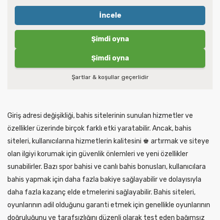
İncele
Şimdi oyna
Şimdi oyna
Şartlar & koşullar geçerlidir
Giriş adresi değişikliği, bahis sitelerinin sunulan hizmetler ve
özellikler üzerinde birçok farklı etki yaratabilir. Ancak, bahis
siteleri, kullanıcılarına hizmetlerin kalitesini ♚ artırmak ve siteye
olan ilgiyi korumak için güvenlik önlemleri ve yeni özellikler
sunabilirler. Bazı spor bahisi ve canlı bahis bonusları, kullanıcılara
bahis yapmak için daha fazla bakiye sağlayabilir ve dolayısıyla
daha fazla kazanç elde etmelerini sağlayabilir. Bahis siteleri,
oyunlarının adil olduğunu garanti etmek için genellikle oyunlarının
doğruluğunu ve tarafsızlığını düzenli olarak test eden bağımsız