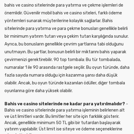
bahis ve casino sitelerinde para yatırma ve çekme işlemleri de
önemlidir. Güvenilir mobil bahis ve casino siteleri, farklı ödeme
yöntemleri sunarak müşterilerine kolaylık sağlarlar. Bahis
sitelerinde para yatırma ve para çekme bonusları genellikle belirli
bir minimum yatırım tutarı veya çekim tutarı karşılığında sunulur.
Ayrıca, bu bonusların genellikle çevrim şartlarına tabi olduğunu
unutmayın. Bu şartlar, bonusun belirli bir miktarını bahis yaparak
çevirmenizi gerektirebilir. 90 top tombala: Bu tür tombalada,
numaralar 1 ile 90 arasında rastgele seçilir. Bu oyun türünde, daha
fazla sayıda numara olduğu için kazanma şansı daha düşük
olabilir. Ancak, bu oyun türünde kazanılan ödüller, diğer tombala
oyunlarına göre daha yüksek olabilir.
Bahis ve casino sitelerinde ne kadar para yatırılmalıdır?
-
Bahis ve casino sitelerinde para yatırma işleminin belirlenen alt
ve üst limitleri vardır. Bu limitler her site için farklılık gösterir.
Ancak, genellikle minimum 50 TL gibi bir tutardan başlayarak
yatırım yapılabilir. Üst limit ise siteye ve ödeme seçeneklerine