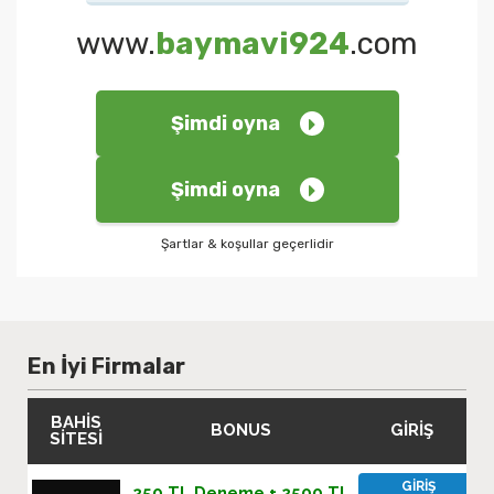
www.
baymavi924
.com
Şimdi oyna
Şimdi oyna
Şartlar & koşullar geçerlidir
En İyi Firmalar