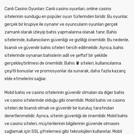
Canlı Casino Oyunları: Canlı casino oyunları, online casino
sitelerinin sunduğu en popüler oyun türlerinden biridir. Bu oyunlar,
gerçek bir krupiye ile oynanır ve oyuncuların oyunları gerçek
zamanlı olarak izleyip bahis yapmalarına olanak tanır. Bahis
sitelerinde, kullanıcıların güvenliği ve gizliliği önemlidir. Bu nedenle,
lisanslı ve güvenilir bahis siteleri tercih edilmelidir. Ayrıca, bahis
sitelerinde oynanan bahislerin adil ve şeffaf bir şekilde
gerçekleştirilmesi de önemlidir. Bahis
♛
siteleri, kullanıcılarına
çeşitli bonuslar ve promosyonlar da sunarak, daha fazla kazanç
elde etmelerini sağlar.
Mobil bahis ve casino sitelerinin güvenilir olmaları da diğer bahis
ve casino sitelerinde olduğu gibi önemlidir. Mobil bahis ve casino
siteleri de lisanslı olmalı ve güvenilir bir kuruluş tarafından
denetlenmelidir. Ayrıca, sitenin güvenliği de önemlidir. Mobil bahis
ve casino siteleri, müşterilerinin bilgilerinin güvende olmasını
sağlamak için SSL şifrelemesi gibi teknolojileri kullanırlar. Mobil