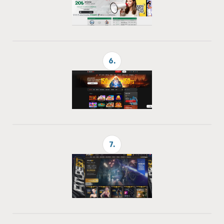
6.
7.