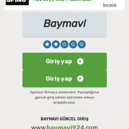
Baymavi
Giriş yap
Giriş yap
Sponsor firmaya yönlendirir. Paylaştığımız
güncel giriş adresi üzerinden siteye
erişebilirsiniz.
BAYMAVI GÜNCEL GIRIŞ
www.
baymavi924
.com