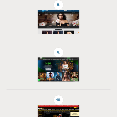
8.
9.
10.