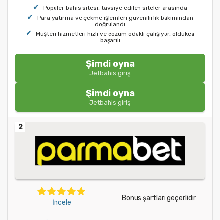
Popüler bahis sitesi, tavsiye edilen siteler arasında
Para yatırma ve çekme işlemleri güvenilirlik bakımından
doğrulandı
Müşteri hizmetleri hızlı ve çözüm odaklı çalışıyor, oldukça
başarılı
Şimdi oyna
Jetbahis giriş
Şimdi oyna
Jetbahis giriş
2
Bonus şartları geçerlidir
İncele