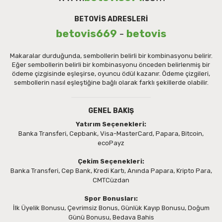
BETOVIS ADRESLERI
betovis669
-
betovis
Makaralar durduğunda, sembollerin belirli bir kombinasyonu belirir.
Eğer sembollerin belirli bir kombinasyonu önceden belirlenmiş bir
ödeme çizgisinde eşleşirse, oyuncu ödül kazanır. Ödeme çizgileri,
sembollerin nasıl eşleştiğine bağlı olarak farklı şekillerde olabilir.
GENEL BAKIŞ
Yatırım Seçenekleri:
Banka Transferi, Cepbank, Visa-MasterCard, Papara, Bitcoin,
ecoPayz
Çekim Seçenekleri:
Banka Transferi, Cep Bank, Kredi Kartı, Anında Papara, Kripto Para,
CMTCüzdan
Spor Bonusları:
İlk Üyelik Bonusu, Çevrimsiz Bonus, Günlük Kayıp Bonusu, Doğum
Günü Bonusu, Bedava Bahis