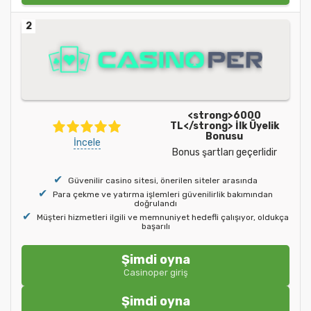
2
<strong>6000
TL</strong> İlk Üyelik
Bonusu
İncele
Bonus şartları geçerlidir
Güvenilir casino sitesi, önerilen siteler arasında
Para çekme ve yatırma işlemleri güvenilirlik bakımından
doğrulandı
Müşteri hizmetleri ilgili ve memnuniyet hedefli çalışıyor, oldukça
başarılı
Şimdi oyna
Casinoper giriş
Şimdi oyna