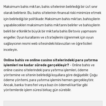
Maksimum bahis miktarı, bahis sitelerinin belirlediği bir üst sınır
olarak belirlenir. Bu, bahis sitelerinin finansal riski minimize etmek
için belirlediği bir politikadır. Maksimum bahis miktarı, bahisçilerin
yapabilecekleri maksimum bahis miktarını belirler ve bahisçilerin
belirli bir etkinlikte büyük bir miktarla bahis Betovis yapmasını
engeller. Oyun kurallarını ve stratejilerini öğrenmek için oyun
sağlayıcının resmi web sitesindeki kılavuzları ve öğreticileri
inceleyin.
Online bahis ve online casino sitelerindeki para yatırma
işlemleri ne kadar sürede gerçekleşir?
- Online bahis ve
online casino sitelerindeki para yatırma işlemleri, ödeme
yöntemine ve sitenin belirlediği koşullara göre değişebilir. Çoğu
ödeme yöntemi, para yatırma işlemini hemen gerçekleştirir.
Ancak, banka transferi veya bazı ön ödemeli kartlar gibi
yöntemlerde işlem süresi birkaç gün sürebilir.