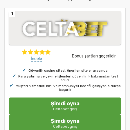
1
Bonus şartları geçerlidir
İncele
Güvenilir casino sitesi, önerilen siteler arasında
Para yatırma ve çekme işlemleri güvenilirlik bakımından test
edildi
Müşteri hizmetleri hızlı ve memnuniyet hedefli çalışıyor, oldukça
başarılı
Şimdi oyna
Celtabet giriş
Şimdi oyna
Celtabet giriş