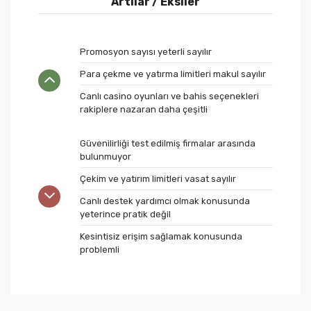
Artılar / Eksiler
Promosyon sayısı yeterli sayılır
Para çekme ve yatırma limitleri makul sayılır
Canlı casino oyunları ve bahis seçenekleri
rakiplere nazaran daha çeşitli
Güvenilirliği test edilmiş firmalar arasında
bulunmuyor
Çekim ve yatırım limitleri vasat sayılır
Canlı destek yardımcı olmak konusunda
yeterince pratik değil
Kesintisiz erişim sağlamak konusunda
problemli