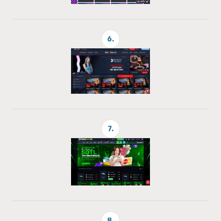
6.
7.
8.