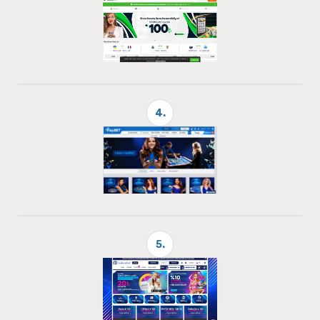
4.
5.