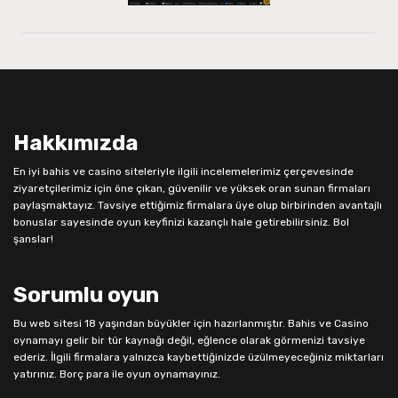
Hakkımızda
En iyi bahis ve casino siteleriyle ilgili incelemelerimiz çerçevesinde
ziyaretçilerimiz için öne çıkan, güvenilir ve yüksek oran sunan firmaları
paylaşmaktayız. Tavsiye ettiğimiz firmalara üye olup birbirinden avantajlı
bonuslar sayesinde oyun keyfinizi kazançlı hale getirebilirsiniz. Bol
şanslar!
Sorumlu oyun
Bu web sitesi 18 yaşından büyükler için hazırlanmıştır. Bahis ve Casino
oynamayı gelir bir tür kaynağı değil, eğlence olarak görmenizi tavsiye
ederiz. İlgili firmalara yalnızca kaybettiğinizde üzülmeyeceğiniz miktarları
yatırınız. Borç para ile oyun oynamayınız.