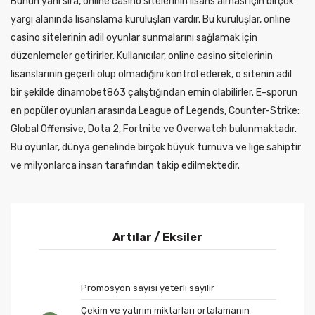
Bunun yanı sıra, online casino sitelerinin lisans alması için birçok
yargı alanında lisanslama kuruluşları vardır. Bu kuruluşlar, online
casino sitelerinin adil oyunlar sunmalarını sağlamak için
düzenlemeler getirirler. Kullanıcılar, online casino sitelerinin
lisanslarının geçerli olup olmadığını kontrol ederek, o sitenin adil
bir şekilde dinamobet863 çalıştığından emin olabilirler. E-sporun
en popüler oyunları arasında League of Legends, Counter-Strike:
Global Offensive, Dota 2, Fortnite ve Overwatch bulunmaktadır.
Bu oyunlar, dünya genelinde birçok büyük turnuva ve lige sahiptir
ve milyonlarca insan tarafından takip edilmektedir.
Artılar / Eksiler
Promosyon sayısı yeterli sayılır
Çekim ve yatırım miktarları ortalamanın