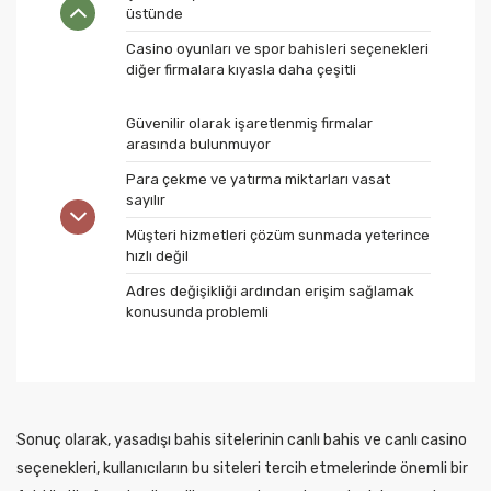
üstünde
Casino oyunları ve spor bahisleri seçenekleri
diğer firmalara kıyasla daha çeşitli
Güvenilir olarak işaretlenmiş firmalar
arasında bulunmuyor
Para çekme ve yatırma miktarları vasat
sayılır
Müşteri hizmetleri çözüm sunmada yeterince
hızlı değil
Adres değişikliği ardından erişim sağlamak
konusunda problemli
Sonuç olarak, yasadışı bahis sitelerinin canlı bahis ve canlı casino
seçenekleri, kullanıcıların bu siteleri tercih etmelerinde önemli bir