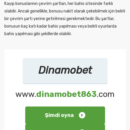
Kayıp bonuslarının çevrim şartları, her bahis sitesinde farklı
olabilir. Ancak genellikle, bonusu nakit olarak çekebilmek için belirli
bir çevrim şartı yerine getirilmesi gerekmektedir. Bu şartlar,
bonusun kaç katı kadar bahis yapılması veya belirli oyunlarda
bahis yapılması gibi şekillerde olabilir.
Dinamobet
www.
dinamobet863
.com
Şimdi oyna