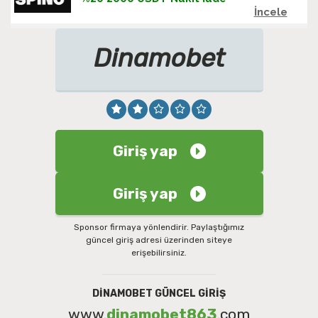
Dinamobet
Giriş yap
Giriş yap
Sponsor firmaya yönlendirir. Paylaştığımız
güncel giriş adresi üzerinden siteye
erişebilirsiniz.
DINAMOBET GÜNCEL GIRIŞ
www.
dinamobet863
.com