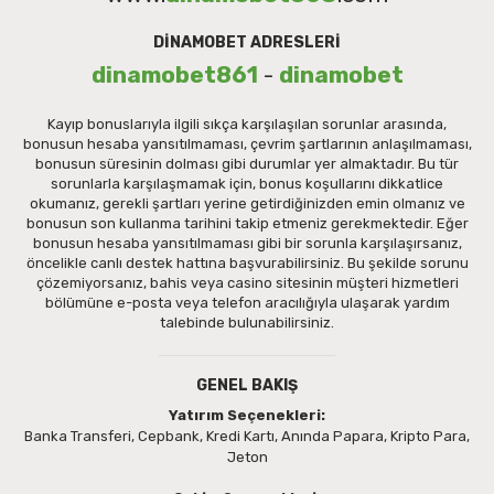
DINAMOBET ADRESLERI
dinamobet861
-
dinamobet
Kayıp bonuslarıyla ilgili sıkça karşılaşılan sorunlar arasında,
bonusun hesaba yansıtılmaması, çevrim şartlarının anlaşılmaması,
bonusun süresinin dolması gibi durumlar yer almaktadır. Bu tür
sorunlarla karşılaşmamak için, bonus koşullarını dikkatlice
okumanız, gerekli şartları yerine getirdiğinizden emin olmanız ve
bonusun son kullanma tarihini takip etmeniz gerekmektedir. Eğer
bonusun hesaba yansıtılmaması gibi bir sorunla karşılaşırsanız,
öncelikle canlı destek hattına başvurabilirsiniz. Bu şekilde sorunu
çözemiyorsanız, bahis veya casino sitesinin müşteri hizmetleri
bölümüne e-posta veya telefon aracılığıyla ulaşarak yardım
talebinde bulunabilirsiniz.
GENEL BAKIŞ
Yatırım Seçenekleri:
Banka Transferi, Cepbank, Kredi Kartı, Anında Papara, Kripto Para,
Jeton