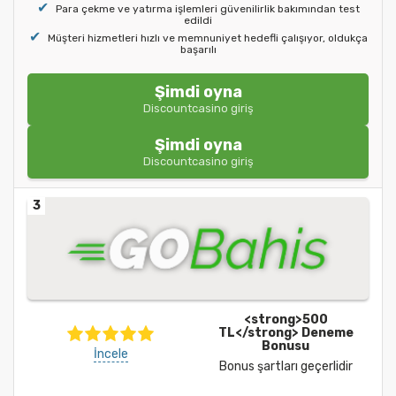
Para çekme ve yatırma işlemleri güvenilirlik bakımından test
edildi
Müşteri hizmetleri hızlı ve memnuniyet hedefli çalışıyor, oldukça
başarılı
Şimdi oyna
Discountcasino giriş
Şimdi oyna
Discountcasino giriş
3
<strong>500
TL</strong> Deneme
Bonusu
İncele
Bonus şartları geçerlidir