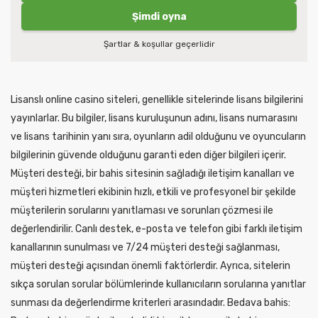
Şimdi oyna
Şartlar & koşullar geçerlidir
Lisanslı online casino siteleri, genellikle sitelerinde lisans bilgilerini
yayınlarlar. Bu bilgiler, lisans kuruluşunun adını, lisans numarasını
ve lisans tarihinin yanı sıra, oyunların adil olduğunu ve oyuncuların
bilgilerinin güvende olduğunu garanti eden diğer bilgileri içerir.
Müşteri desteği, bir bahis sitesinin sağladığı iletişim kanalları ve
müşteri hizmetleri ekibinin hızlı, etkili ve profesyonel bir şekilde
müşterilerin sorularını yanıtlaması ve sorunları çözmesi ile
değerlendirilir. Canlı destek, e-posta ve telefon gibi farklı iletişim
kanallarının sunulması ve 7/24 müşteri desteği sağlanması,
müşteri desteği açısından önemli faktörlerdir. Ayrıca, sitelerin
sıkça sorulan sorular bölümlerinde kullanıcıların sorularına yanıtlar
sunması da değerlendirme kriterleri arasındadır. Bedava bahis: