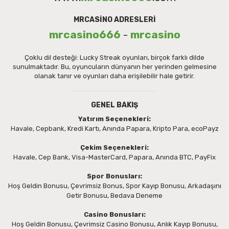
MRCASINO ADRESLERI
mrcasino666
-
mrcasino
Çoklu dil desteği: Lucky Streak oyunları, birçok farklı dilde
sunulmaktadır. Bu, oyuncuların dünyanın her yerinden gelmesine
olanak tanır ve oyunları daha erişilebilir hale getirir.
GENEL BAKIŞ
Yatırım Seçenekleri:
Havale, Cepbank, Kredi Kartı, Anında Papara, Kripto Para, ecoPayz
Çekim Seçenekleri:
Havale, Cep Bank, Visa-MasterCard, Papara, Anında BTC, PayFix
Spor Bonusları:
Hoş Geldin Bonusu, Çevrimsiz Bonus, Spor Kayıp Bonusu, Arkadaşını
Getir Bonusu, Bedava Deneme
Casino Bonusları:
Hoş Geldin Bonusu, Çevrimsiz Casino Bonusu, Anlık Kayıp Bonusu,