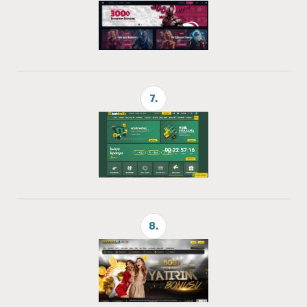
7.
8.