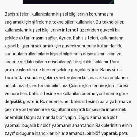
Bahis siteleri, kullanıcıların kişisel bilgilerinin korunmasını
sağlamak için şifreleme teknolojileri kullanırlar. Bu teknolojiler,
kullanıcıların kişisel bilgilerinin internet üzerinden güvenli bir
şekilde aktarılmasını sağlar. Ayrıca, bahis siteleri, kullanıcıların
kişisel bilgilerini saklamak için güvenli sunucular kullanırlar. Bu
sunucular, kullanıcıların kişisel bilgilerinin erişimi sınırlı olan ve
sadece yetkili kişilerin erişebileceği bir şekilde saklanır. Para
çekme işlemleri de benzer şekilde gerçekleştirilir. Bahis sitesi
tarafından sunulan çekim yöntemlerini kullanarak kazançlarınızı
hesabınıza transfer edebilirsiniz. Çekim işlemlerinin işlem süresi
ve ücretleri, bahis sitesine ve kullanılan ödeme yöntemine göre
değişiklik gösterir. Bu nedenle, her bahis sitesinin para yatırma ve
çekme yöntemlerini ve koşullarını dikkatli bir şekilde incelemek
önemlidir. Doğru zamanda blöf yapın: Doğru zamanda blöf
yapmak, başarılı bir blöf yapmanın anahtarıdır. Rakiplerinizin elinin
zayıf olduğuna inandıkları bir ♛ zamanda, bir blöf yaparak, potu