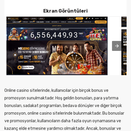
Ekran Görüntüleri
Online casino sitelerinde, kullanıcılar için birçok bonus ve
promosyon sunulmaktadır. Hoş geldin bonusları, para yatırma
bonusları, sadakat programları, bedava dönüşler ve diğer birçok
promosyon, online casino sitelerinde bulunmaktadır. Bu bonuslar
ve promosyonlar, kullanıcıların daha fazla oyun oynamasına ve
kazanç elde etmesine yardımcı olmaktadır. Ancak, bonuslar ve