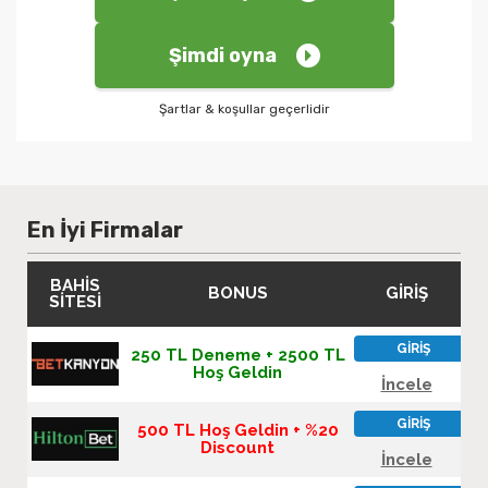
Şimdi oyna
Şartlar & koşullar geçerlidir
En İyi Firmalar