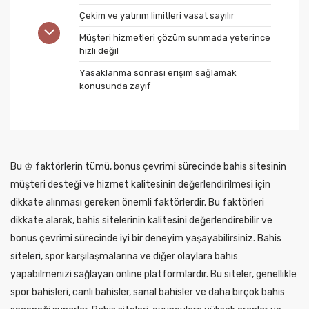
Çekim ve yatırım limitleri vasat sayılır
Müşteri hizmetleri çözüm sunmada yeterince
hızlı değil
Yasaklanma sonrası erişim sağlamak
konusunda zayıf
Bu ♔ faktörlerin tümü, bonus çevrimi sürecinde bahis sitesinin
müşteri desteği ve hizmet kalitesinin değerlendirilmesi için
dikkate alınması gereken önemli faktörlerdir. Bu faktörleri
dikkate alarak, bahis sitelerinin kalitesini değerlendirebilir ve
bonus çevrimi sürecinde iyi bir deneyim yaşayabilirsiniz. Bahis
siteleri, spor karşılaşmalarına ve diğer olaylara bahis
yapabilmenizi sağlayan online platformlardır. Bu siteler, genellikle
spor bahisleri, canlı bahisler, sanal bahisler ve daha birçok bahis