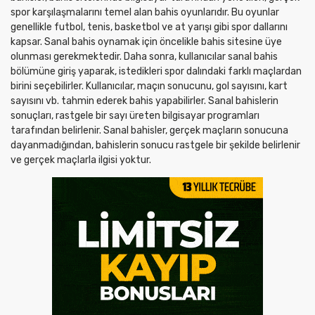
spor karşılaşmalarını temel alan bahis oyunlarıdır. Bu oyunlar
genellikle futbol, tenis, basketbol ve at yarışı gibi spor dallarını
kapsar. Sanal bahis oynamak için öncelikle bahis sitesine üye
olunması gerekmektedir. Daha sonra, kullanıcılar sanal bahis
bölümüne giriş yaparak, istedikleri spor dalındaki farklı maçlardan
birini seçebilirler. Kullanıcılar, maçın sonucunu, gol sayısını, kart
sayısını vb. tahmin ederek bahis yapabilirler. Sanal bahislerin
sonuçları, rastgele bir sayı üreten bilgisayar programları
tarafından belirlenir. Sanal bahisler, gerçek maçların sonucuna
dayanmadığından, bahislerin sonucu rastgele bir şekilde belirlenir
ve gerçek maçlarla ilgisi yoktur.