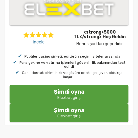
<strong>5000
TL</strong> Hoş Geldin
İncele
Bonus şartları geçerlidir
Popüler casino şirketi, editörün seçimi siteler arasında
Para çekme ve yatırma işlemleri güvenilirlik bakımından test
edildi
Canlı destek birimi hızlı ve çözüm odaklı çalışıyor, oldukça
başarılı
Şimdi oyna
Elexbet giriş
Şimdi oyna
Elexbet giriş