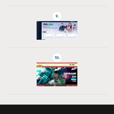
9.
10.