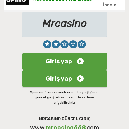
Mrcasino
Giriş yap
Giriş yap
Sponsor firmaya yönlendirir. Paylaştığımız
güncel giriş adresi üzerinden siteye
erişebilirsiniz.
MRCASINO GÜNCEL GIRIŞ
www.
mrcasino668
.com