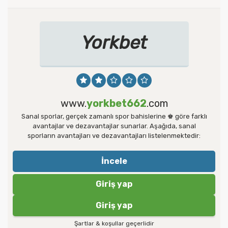
Yorkbet
www.
yorkbet662
.com
Sanal sporlar, gerçek zamanlı spor bahislerine ♚ göre farklı
avantajlar ve dezavantajlar sunarlar. Aşağıda, sanal
sporların avantajları ve dezavantajları listelenmektedir:
İncele
Giriş yap
Giriş yap
Şartlar & koşullar geçerlidir