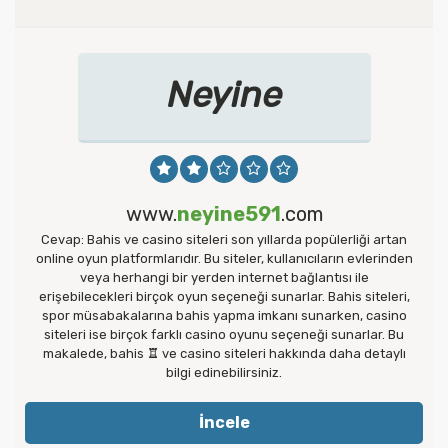
Neyine
www.
neyine591
.com
Cevap: Bahis ve casino siteleri son yıllarda popülerliği artan
online oyun platformlarıdır. Bu siteler, kullanıcıların evlerinden
veya herhangi bir yerden internet bağlantısı ile
erişebilecekleri birçok oyun seçeneği sunarlar. Bahis siteleri,
spor müsabakalarına bahis yapma imkanı sunarken, casino
siteleri ise birçok farklı casino oyunu seçeneği sunarlar. Bu
makalede, bahis
♖
ve casino siteleri hakkında daha detaylı
bilgi edinebilirsiniz.
İncele