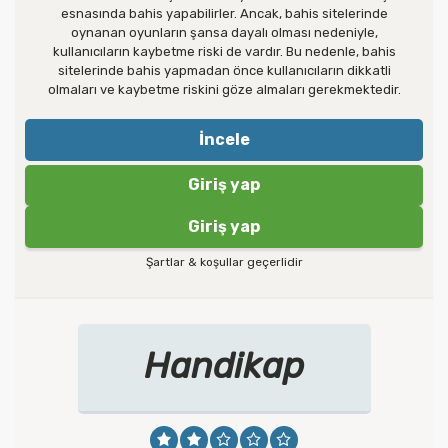
esnasında bahis yapabilirler. Ancak, bahis sitelerinde
oynanan oyunların şansa dayalı olması nedeniyle,
kullanıcıların kaybetme riski de vardır. Bu nedenle, bahis
sitelerinde bahis yapmadan önce kullanıcıların dikkatli
olmaları ve kaybetme riskini göze almaları gerekmektedir.
İncele
Giriş yap
Giriş yap
Şartlar & koşullar geçerlidir
Handikap