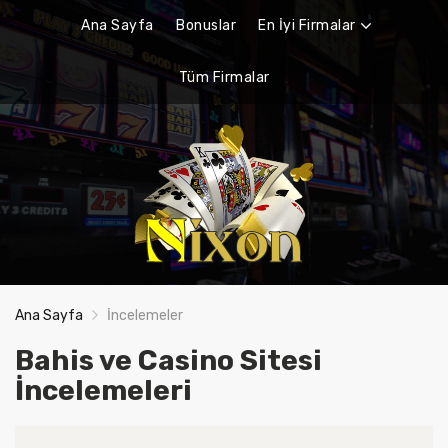
Ana Sayfa
Bonuslar
En İyi Firmalar
Tüm Firmalar
Ana Sayfa
İncelemeler
Bahis ve Casino Sitesi
İncelemeleri