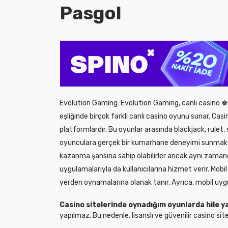
Pasgol
Evolution Gaming: Evolution Gaming, canlı casino ♚
eşliğinde birçok farklı canlı casino oyunu sunar. Cas
platformlardır. Bu oyunlar arasında blackjack, rulet, s
oyunculara gerçek bir kumarhane deneyimi sunmak içi
kazanma şansına sahip olabilirler ancak aynı zamanda
uygulamalarıyla da kullanıcılarına hizmet verir. Mobil 
yerden oynamalarına olanak tanır. Ayrıca, mobil uyg
Casino sitelerinde oynadığım oyunlarda hile y
yapılmaz. Bu nedenle, lisanslı ve güvenilir casino s