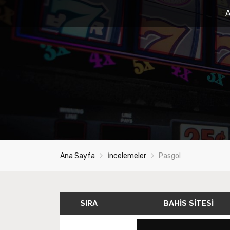
Ana Sayfa
İncelemeler
Pasgol