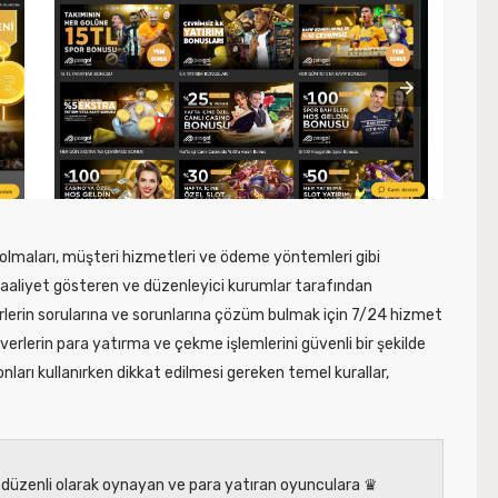
slı olmaları, müşteri hizmetleri ve ödeme yöntemleri gibi
rak faaliyet gösteren ve düzenleyici kurumlar tarafından
erlerin sorularına ve sorunlarına çözüm bulmak için 7/24 hizmet
erlerin para yatırma ve çekme işlemlerini güvenli bir şekilde
ları kullanırken dikkat edilmesi gereken temel kurallar,
nde düzenli olarak oynayan ve para yatıran oyunculara ♛