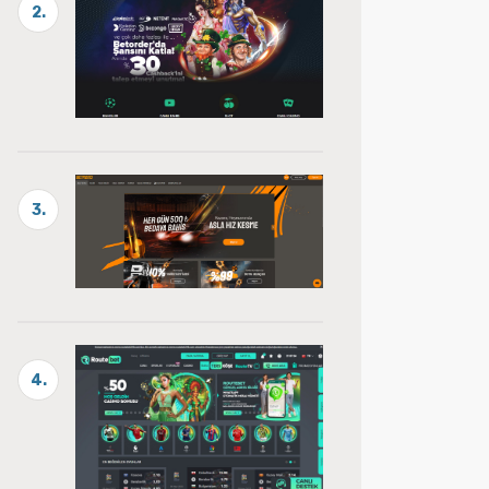
2.
3.
4.