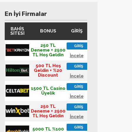
En İyi Firmalar