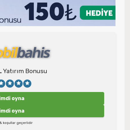
L
Yatırım Bonusu
imdi oyna
imdi oyna
& koşullar geçerlidir