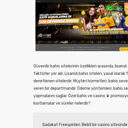
Güvenilir bahis sitelerinin özellikleri arasında, lisan
faktörler yer alır. Lisanslı bahis siteleri, yasal ola
denetlenen sitelerdir. Müşteri hizmetleri, bahis sev
veren bir departmandır. Ödeme yöntemleri, bahis sev
yapmalarını sağlar. Özel bahis ve casino ♛ promosyon
kısıtlamalar ve süreler nelerdir?
Sadakat Freespinleri: Belirli bir casino sitesi