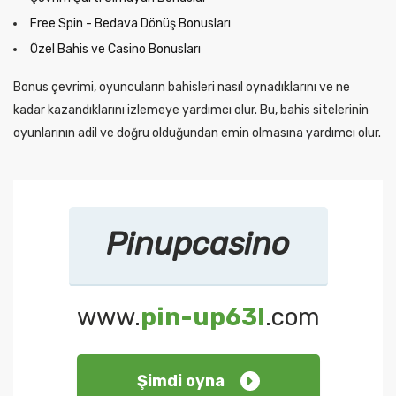
Free Spin - Bedava Dönüş Bonusları
Özel Bahis ve Casino Bonusları
Bonus çevrimi, oyuncuların bahisleri nasıl oynadıklarını ve ne
kadar kazandıklarını izlemeye yardımcı olur. Bu, bahis sitelerinin
oyunlarının adil ve doğru olduğundan emin olmasına yardımcı olur.
Pinupcasino
www.
pin-up63l
.com
Şimdi oyna