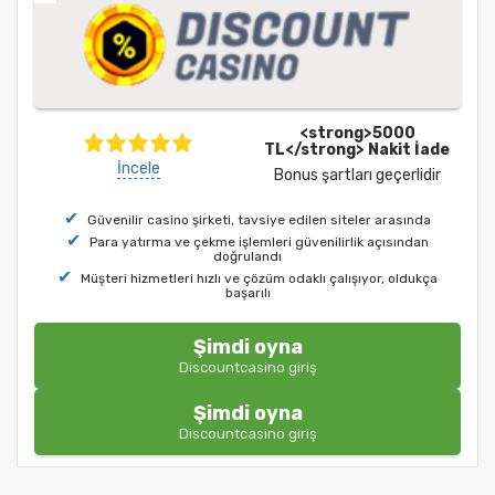
<strong>5000
TL</strong> Nakit İade
İncele
Bonus şartları geçerlidir
Güvenilir casino şirketi, tavsiye edilen siteler arasında
Para yatırma ve çekme işlemleri güvenilirlik açısından
doğrulandı
Müşteri hizmetleri hızlı ve çözüm odaklı çalışıyor, oldukça
başarılı
Şimdi oyna
Discountcasino giriş
Şimdi oyna
Discountcasino giriş