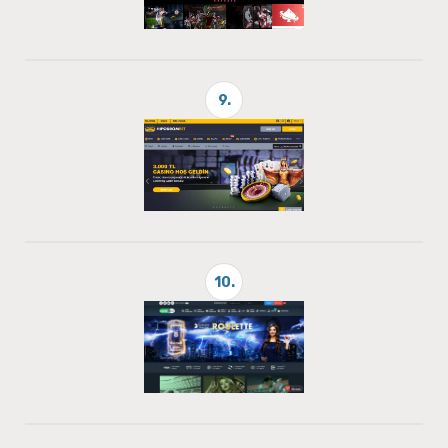
9.
10.