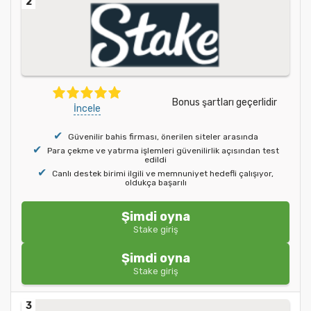
2
Bonus şartları geçerlidir
İncele
Güvenilir bahis firması, önerilen siteler arasında
Para çekme ve yatırma işlemleri güvenilirlik açısından test
edildi
Canlı destek birimi ilgili ve memnuniyet hedefli çalışıyor,
oldukça başarılı
Şimdi oyna
Stake giriş
Şimdi oyna
Stake giriş
3