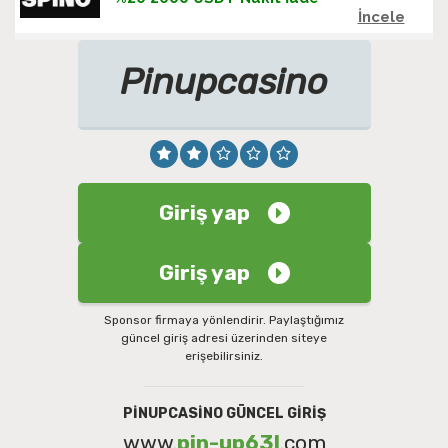
Pinupcasino
Giriş yap
Giriş yap
Sponsor firmaya yönlendirir. Paylaştığımız
güncel giriş adresi üzerinden siteye
erişebilirsiniz.
PINUPCASINO GÜNCEL GIRIŞ
www.
pin-up63l
.com