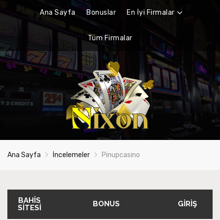
Ana Sayfa
Bonuslar
En İyi Firmalar
Tüm Firmalar
Ana Sayfa
İncelemeler
Pinupcasino