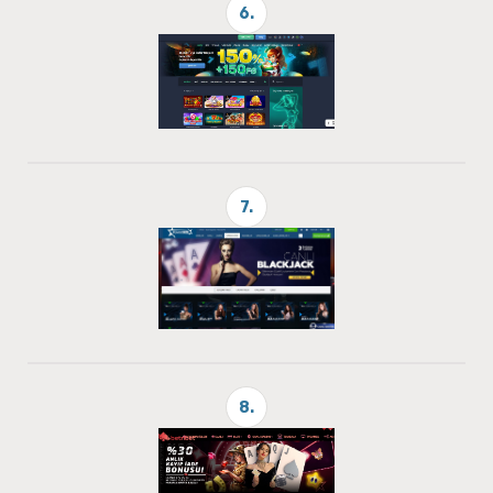
6.
7.
8.