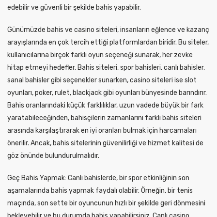
edebilir ve güvenli bir şekilde bahis yapabilir.
Günümüzde bahis ve casino siteleri, insanların eğlence ve kazanç
arayışlarında en çok tercih ettiği platformlardan biridir. Bu siteler,
kullanıcılarına birçok farklı oyun seçeneği sunarak, her zevke
hitap etmeyi hedefler. Bahis siteleri, spor bahisleri, canlı bahisler,
sanal bahisler gibi seçenekler sunarken, casino siteleri ise slot
oyunları, poker, rulet, blackjack gibi oyunları bünyesinde barındırır.
Bahis oranlarındaki küçük farklılıklar, uzun vadede büyük bir fark
yaratabileceğinden, bahisçilerin zamanlarını farklı bahis siteleri
arasında karşılaştırarak en iyi oranları bulmak için harcamaları
önerilir. Ancak, bahis sitelerinin güvenilirliği ve hizmet kalitesi de
göz önünde bulundurulmalıdır.
Geç Bahis Yapmak: Canlı bahislerde, bir spor etkinliğinin son
aşamalarında bahis yapmak faydalı olabilir. Örneğin, bir tenis
maçında, son sette bir oyuncunun hızlı bir şekilde geri dönmesini
bekleyebilir ve bu durumda bahis yapabilirsiniz. Canlı casino