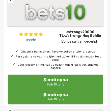
1
<strong>20000
TL</strong> Hoş Geldin
İncele
Bonus şartları geçerlidir
Güvenilir bahis sitesi, tavsiye edilen siteler arasında
Para çekme ve yatırma işlemleri güvenilirlik bakımından test
edildi
Canlı destek birimi hızlı ve çözüm odaklı çalışıyor, oldukça
başarılı
Şimdi oyna
Bets10 giriş
Şimdi oyna
Bets10 giriş