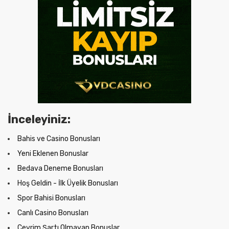
İnceleyiniz:
Bahis ve Casino Bonusları
Yeni Eklenen Bonuslar
Bedava Deneme Bonusları
Hoş Geldin - İlk Üyelik Bonusları
Spor Bahisi Bonusları
Canlı Casino Bonusları
Çevrim Şartı Olmayan Bonuslar