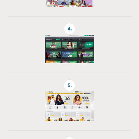
4.
5.