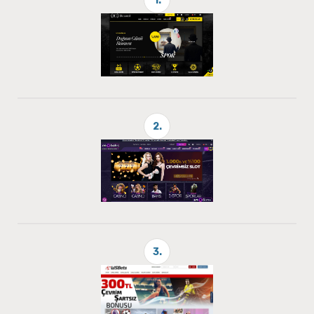
1.
2.
3.