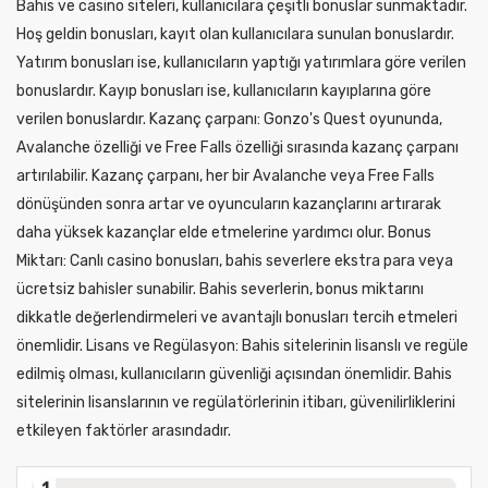
Bahis ve casino siteleri, kullanıcılara çeşitli bonuslar sunmaktadır.
Hoş geldin bonusları, kayıt olan kullanıcılara sunulan bonuslardır.
Yatırım bonusları ise, kullanıcıların yaptığı yatırımlara göre verilen
bonuslardır. Kayıp bonusları ise, kullanıcıların kayıplarına göre
verilen bonuslardır. Kazanç çarpanı: Gonzo's Quest oyununda,
Avalanche özelliği ve Free Falls özelliği sırasında kazanç çarpanı
artırılabilir. Kazanç çarpanı, her bir Avalanche veya Free Falls
dönüşünden sonra artar ve oyuncuların kazançlarını artırarak
daha yüksek kazançlar elde etmelerine yardımcı olur. Bonus
Miktarı: Canlı casino bonusları, bahis severlere ekstra para veya
ücretsiz bahisler sunabilir. Bahis severlerin, bonus miktarını
dikkatle değerlendirmeleri ve avantajlı bonusları tercih etmeleri
önemlidir. Lisans ve Regülasyon: Bahis sitelerinin lisanslı ve regüle
edilmiş olması, kullanıcıların güvenliği açısından önemlidir. Bahis
sitelerinin lisanslarının ve regülatörlerinin itibarı, güvenilirliklerini
etkileyen faktörler arasındadır.