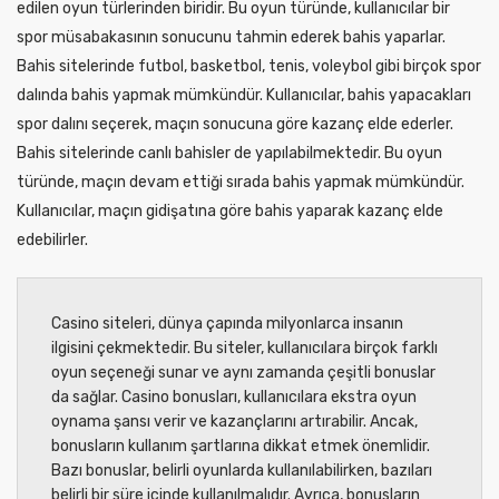
edilen oyun türlerinden biridir. Bu oyun türünde, kullanıcılar bir
spor müsabakasının sonucunu tahmin ederek bahis yaparlar.
Bahis sitelerinde futbol, basketbol, tenis, voleybol gibi birçok spor
dalında bahis yapmak mümkündür. Kullanıcılar, bahis yapacakları
spor dalını seçerek, maçın sonucuna göre kazanç elde ederler.
Bahis sitelerinde canlı bahisler de yapılabilmektedir. Bu oyun
türünde, maçın devam ettiği sırada bahis yapmak mümkündür.
Kullanıcılar, maçın gidişatına göre bahis yaparak kazanç elde
edebilirler.
Casino siteleri, dünya çapında milyonlarca insanın
ilgisini çekmektedir. Bu siteler, kullanıcılara birçok farklı
oyun seçeneği sunar ve aynı zamanda çeşitli bonuslar
da sağlar. Casino bonusları, kullanıcılara ekstra oyun
oynama şansı verir ve kazançlarını artırabilir. Ancak,
bonusların kullanım şartlarına dikkat etmek önemlidir.
Bazı bonuslar, belirli oyunlarda kullanılabilirken, bazıları
belirli bir süre içinde kullanılmalıdır. Ayrıca, bonusların