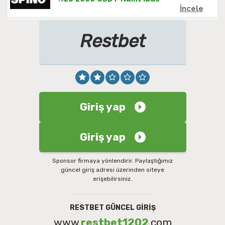
Restbet
Giriş yap
Giriş yap
Sponsor firmaya yönlendirir. Paylaştığımız
güncel giriş adresi üzerinden siteye
erişebilirsiniz.
RESTBET GÜNCEL GIRIŞ
www.
restbet1202
.com