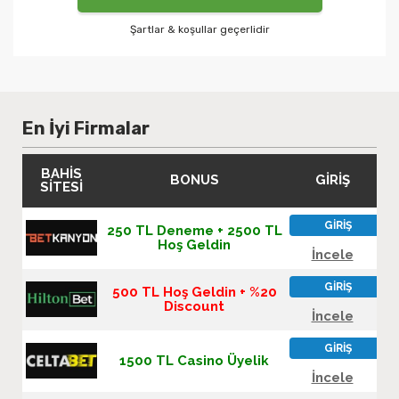
Şartlar & koşullar geçerlidir
En İyi Firmalar