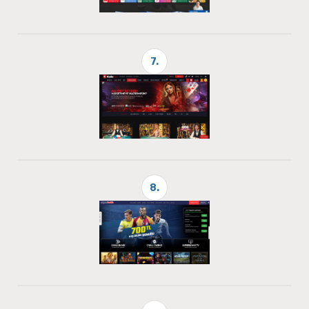
7.
8.