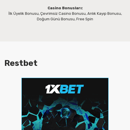
Casino Bonusları:
İlk Üyelik Bonusu, Çevrimsiz Casino Bonusu, Anlık Kayıp Bonusu,
Doğum Günü Bonusu, Free Spin
Restbet