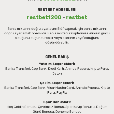
RESTBET ADRESLERI
restbet1200
-
restbet
Bahis miktarını doğru ayarlayın: Blöf yapmak için bahis miktarını
doğru ayarlamak önemlidir. Bahis miktarı, rakiplerinize elinizin güçlü
olduğunu düşündürebilir veya ellerinin zayıf olduğunu
düşündürebilir.
GENEL BAKIŞ
Yatırım Seçenekleri:
Banka Transferi, Cep Bank, Kredi Kartı, Anında Papara, Kripto Para,
Jeton
Çekim Seçenekleri:
Banka Transferi, Cep Bank, Visa-MasterCard, Anında Papara, Kripto
Para, PayFix
Spor Bonusları:
Hoş Geldin Bonusu, Çevrimsiz Bonus, Spor Kayıp Bonusu, Doğum
Günü Bonusu, Deneme Bonusu