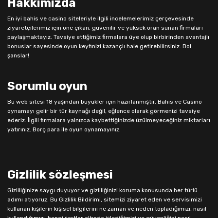
Hakkımızda
En iyi bahis ve casino siteleriyle ilgili incelemelerimiz çerçevesinde
ziyaretçilerimiz için öne çıkan, güvenilir ve yüksek oran sunan firmaları
paylaşmaktayız. Tavsiye ettiğimiz firmalara üye olup birbirinden avantajlı
bonuslar sayesinde oyun keyfinizi kazançlı hale getirebilirsiniz. Bol
şanslar!
Sorumlu oyun
Bu web sitesi 18 yaşından büyükler için hazırlanmıştır. Bahis ve Casino
oynamayı gelir bir tür kaynağı değil, eğlence olarak görmenizi tavsiye
ederiz. İlgili firmalara yalnızca kaybettiğinizde üzülmeyeceğiniz miktarları
yatırınız. Borç para ile oyun oynamayınız.
Gizlilik sözleşmesi
Gizliliğinize saygı duyuyor ve gizliliğinizi koruma konusunda her türlü
adımı atıyoruz. Bu Gizlilik Bildirimi, sitemizi ziyaret eden ve servisimizi
kullanan kişilerin kişisel bilgilerini ne zaman ve neden topladığımızı, nasıl