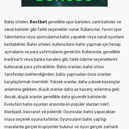
Bahis siteleri,
Restbet
genellikle spor bahisleri, canlı bahisler ve
sanal bahisler gibi farklı seçenekler sunar. Kullanıcılar, favori spor
takımlarına veya sporcularına bahis yapabilir veya sanal oyunlara
katılabilirler. Bahis siteleri, kullanıcıların bahis yapmak için hesap
açmalarını ve para yatırmalarını gerektirir. Kullanıcılar, genellikle
kredi kartı veya banka havalesi gibi farklı ödeme seçeneklerini
kullanarak para yatırabilirler. Bahis oranları, bahis sitesi
tarafından belirlendiğinden, bahis yapmadan önce oranları
karşılaştırmak önemlidir. Yüksek oranlar, daha yüksek kazançlar
anlamına gelirken, düşük oranlar daha az kazanç anlamına gelir.
Ancak, düşük oranlar genellikle daha güvenilir bahislerdir.
Evolution bahis oyunları arasında en popüler olanları rulet,
blackjack, baccarat ve pokerdir. Oyuncular, bahis yapacakları
masa seçerek oyuna katılırlar. Oyuncuların bahis yaptığı
masalarda gerçek krupiyenler bulunur ve oyun gerçek zamanlı