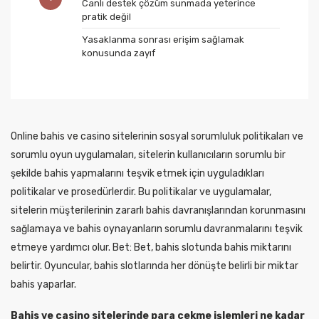
Canlı destek çözüm sunmada yeterince
pratik değil
Yasaklanma sonrası erişim sağlamak
konusunda zayıf
Online bahis ve casino sitelerinin sosyal sorumluluk politikaları ve
sorumlu oyun uygulamaları, sitelerin kullanıcıların sorumlu bir
şekilde bahis yapmalarını teşvik etmek için uyguladıkları
politikalar ve prosedürlerdir. Bu politikalar ve uygulamalar,
sitelerin müşterilerinin zararlı bahis davranışlarından korunmasını
sağlamaya ve bahis oynayanların sorumlu davranmalarını teşvik
etmeye yardımcı olur. Bet: Bet, bahis slotunda bahis miktarını
belirtir. Oyuncular, bahis slotlarında her dönüşte belirli bir miktar
bahis yaparlar.
Bahis ve casino sitelerinde para çekme işlemleri ne kadar