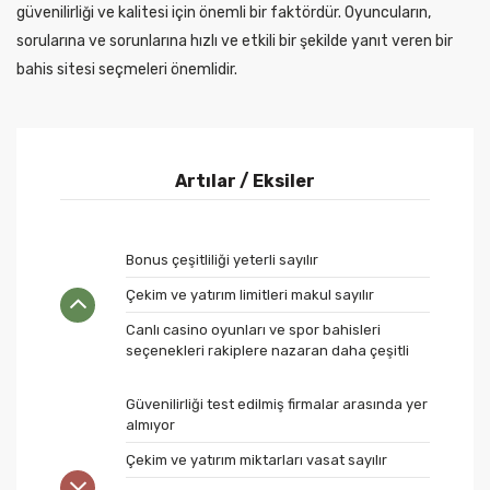
güvenilirliği ve kalitesi için önemli bir faktördür. Oyuncuların,
sorularına ve sorunlarına hızlı ve etkili bir şekilde yanıt veren bir
bahis sitesi seçmeleri önemlidir.
Artılar / Eksiler
Bonus çeşitliliği yeterli sayılır
Çekim ve yatırım limitleri makul sayılır
Canlı casino oyunları ve spor bahisleri
seçenekleri rakiplere nazaran daha çeşitli
Güvenilirliği test edilmiş firmalar arasında yer
almıyor
Çekim ve yatırım miktarları vasat sayılır