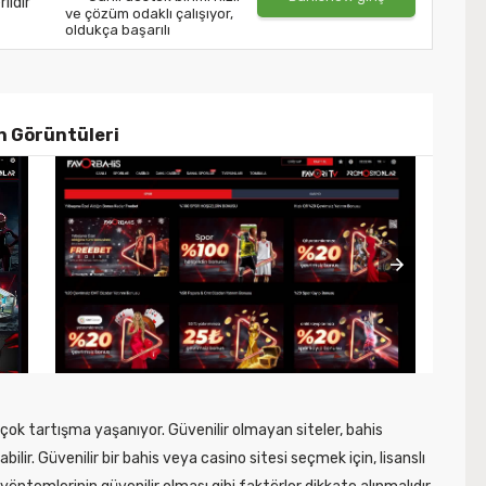
lidir
ve çözüm odaklı çalışıyor,
oldukça başarılı
n Görüntüleri
irçok tartışma yaşanıyor. Güvenilir olmayan siteler, bahis
ir. Güvenilir bir bahis veya casino sitesi seçmek için, lisanslı