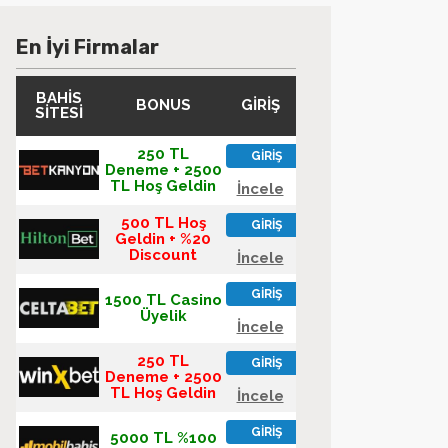
En İyi Firmalar