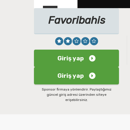
Favoribahis
Giriş yap
Giriş yap
Sponsor firmaya yönlendirir. Paylaştığımız
güncel giriş adresi üzerinden siteye
erişebilirsiniz.