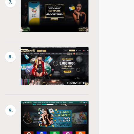
7.
8.
9.