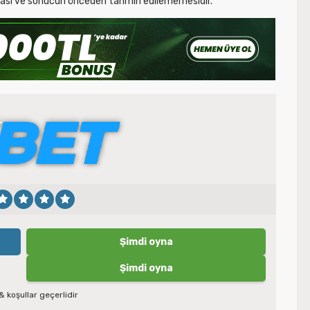
ması ve sonucun önceden tahmin edilememesidir.
Şimdi oyna
Şimdi oyna
& koşullar geçerlidir