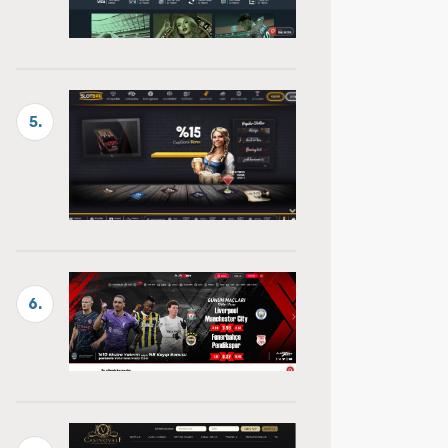
5.
6.