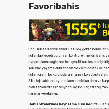
Favoribahis
Bonusun tekrar kullanımı: Bazı hoş geldin bonusları sad
kullanılabileceği durumları kontrol etmelidir. Bahis ve
oynamalarını sağlamak için çeşitli kuruluşlarla işbirliği
sorunlar yaşamalarını engellemek için destek ve danı
kullanıcıların bu kuruluşlara erişimini kolaylaştırara
Strateji tabloları, oyuncuların eldeki kartlara ve kur
olan tablolardır. Profesyonel oyuncular, strateji tabl
kararlar verebilirler.
Bahis sitelerinde kaybetme riski nedir?
- Bahis